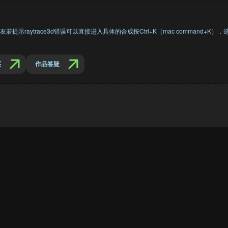
提示raytrace3d错误可以直接进入具体的合成按Ctrl+K（mac command+K），选择3D
买
作品答疑