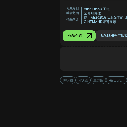
After Effects 工程
作品类别
全部可修改
编辑范围
使用AE2020及以上版本的朋友若
作品简介
CINEMA 4D即可显示。
作品介绍
从VJSHI光厂购
饼状图
环状图
直方图
Histogram