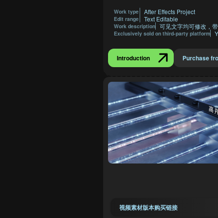
After Effects Project
Work type
Text Editable
Edit range
可见文字均可修改，带
Work description
Y
Exclusively sold on third-party platform
Introduction
Purchase fr
视频素材版本购买链接