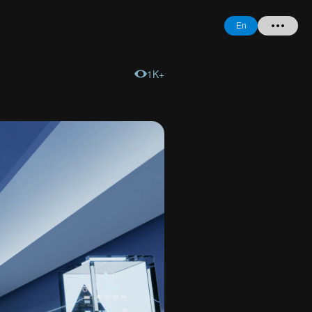
En
1K+
Home
+ Question
Login
Register
Forgot
Password