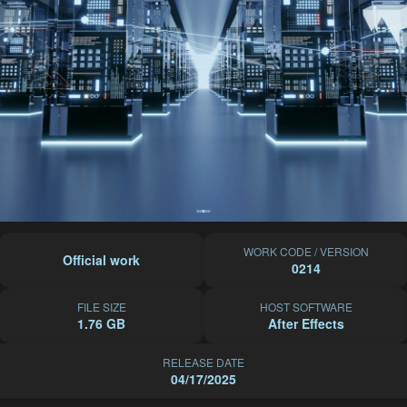
WORK CODE / VERSION
Official work
0214
FILE SIZE
HOST SOFTWARE
1.76 GB
After Effects
RELEASE DATE
04/17/2025