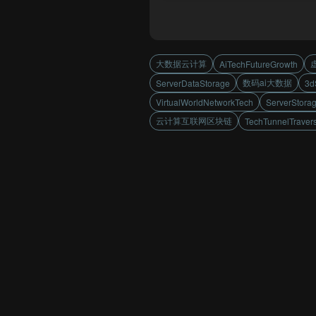
大数据云计算
AiTechFutureGrowth
数码ai大数据
ServerDataStorage
3d
VirtualWorldNetworkTech
ServerStora
云计算互联网区块链
TechTunnelTraver