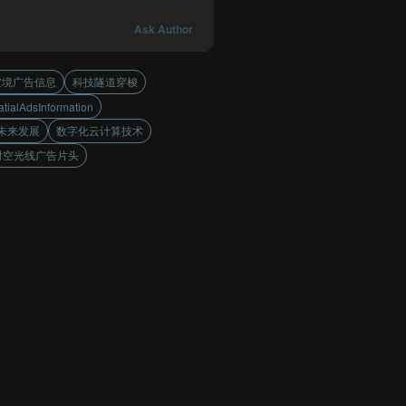
Ask Author
空境广告信息
科技隧道穿梭
tialAdsInformation
未来发展
数字化云计算技术
时空光线广告片头