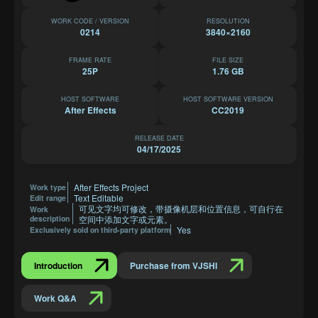
WORK CODE / VERSION
RESOLUTION
0214
3840×2160
FRAME RATE
FILE SIZE
25P
1.76 GB
HOST SOFTWARE
HOST SOFTWARE VERSION
After Effects
CC2019
RELEASE DATE
04/17/2025
After Effects Project
Work type
Text Editable
Edit range
可见文字均可修改，带摄像机层和位置信息，可自行在
Work
description
空间中添加文字或元素。
Yes
Exclusively sold on third-party platform
Introduction
Purchase from VJSHI
Work Q&A