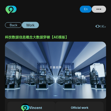
En
Work
Back
1K+
Home
科技数据信息概念大数据穿梭【AE模板】
+ Question
Login
Register
Forgot
Password
Vincent
Official work