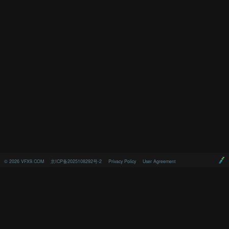
©
2026
VFX9.COM
京ICP备2025108292号-2
Privacy Policy
User Agreement