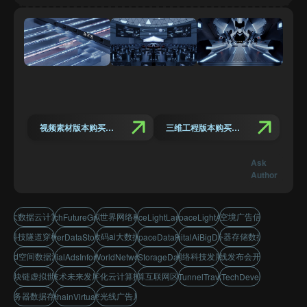
视频素材版本购买链接
三维工程版本购买链接
Ask
Author
大数据云计算
虚拟世界网络科技
5g空境广告信息
AiTechFutureGrowth
TimeSpaceLightLaunchIntro
TimeSpaceLightAdIntro
科技隧道穿梭
数码ai大数据
服务器存储数据流
ServerDataStorage
3dSpaceDataFlow
DigitalAiBigData
3d空间数据流
网络科技发展
时空光线发布会开场片头
5gSpatialAdsInformation
VirtualWorldNetworkTech
ServerStorageDataFlow
区块链虚拟世界
技术未来发展
数字化云计算技术
云计算互联网区块链
TechTunnelTraversal
NetworkTechDevelopment
服务器数据存储
时空光线广告片头
BlockchainVirtualWorld