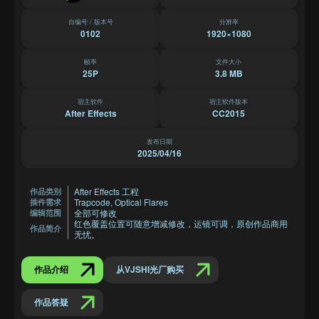
自编号 / 版本号
分辨率
0102
1920×1080
帧率
文件大小
25P
3.8 MB
宿主软件
宿主软件版本
After Effects
CC2015
发布日期
2025/04/16
After Effects 工程
作品类别
Trapcode, Optical Flares
插件需求
全部可修改
编辑范围
红色覆盖位置可随意增减修改，运镜可调，原创作品商用
作品简介
无忧。
作品介绍
从VJSHI光厂购买
作品答疑