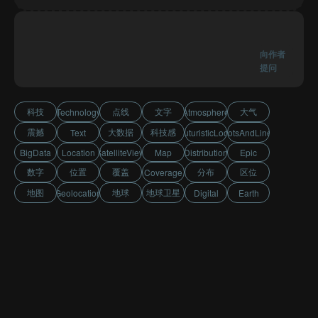
向作者
提问
科技
点线
文字
大气
Technology
Atmosphere
震撼
大数据
科技感
Text
FuturisticLook
DotsAndLines
BigData
Location
SatelliteView
Map
Distribution
Epic
数字
位置
覆盖
分布
区位
Coverage
地图
地球
地球卫星
Geolocation
Digital
Earth