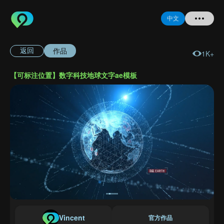
中文
作品
返回
1K+
首页
【可标注位置】数字科技地球文字ae模板
提问
登录
注册
忘记密码
Vincent
官方作品