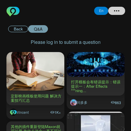
En
Q&A
Back
Home
Please log in to submit a question
+ Question
Login
Register
打开模板会有错误提示：错误
提示一：After Effects
***ning…
定影映画模板使用问题 ​解决方
案技巧汇总
问多多
863
Forgot
Password
Vincent
1K+
其他的插件重新登陆Maxon就
可以用 为什么这个一直不可以