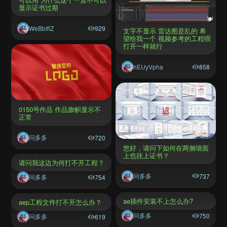
显示证书过期
WeBbIflZ
929
文字不显示 雷达图是乱的 希
望给我一个 视频参考的工程呗
打开一样就行
hEUyVpha
858
0150号作品 作品旗帜显示不
正常
问多多
720
您好，请问下如何在两侧墙面
上也挂上证书？
请问我这边为何打不开工程？
问多多
737
问多多
754
ae插件安装不上怎么办?
aep工程文件打不开怎么办？
问多多
750
问多多
619