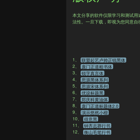
本文分享的软件仅限学习和测试用
法性。一旦下载，即视为您同意自
1、
联盟起艺卢帅正锐黑体
2、
庞门正道粗书体
3、
锐字真言体
4、
思源黑体系列
5、
思源宋体系列
6、
优设标题黑
7、
郑庆科黄油体
8、
庞门正道标题体2.0
9、
演示悠然小楷
10、
得意黑
11、
钟齐志莽行书
12、
衡山毛笔行书