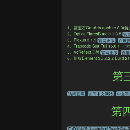
1、蓝宝石GenArts apphire 6.0(
2、OpticalFlaresBundle 1.3.5
官
3、Plexus 3.1.9
官网正版
百度
4、Trapcode Suit Full 15.
5、VcReflect反射
官网正版
百度
6、新版Element 3D 2.2.2 Build 2
第三
访问官网
访问中文网站
中文手
第
E3D素材丢失链接教程B站搜索结