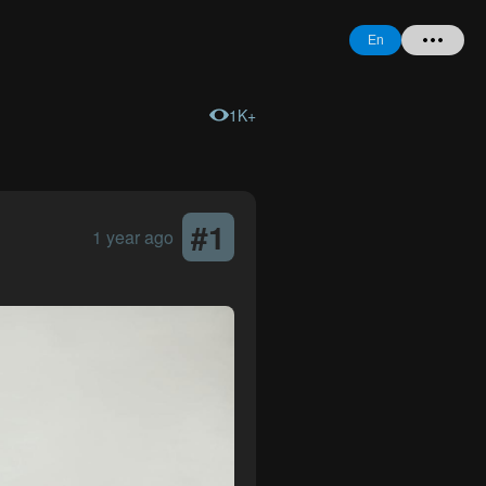
En
1K+
Home
+ Question
Login
#
1
1 year ago
Register
Forgot
Password