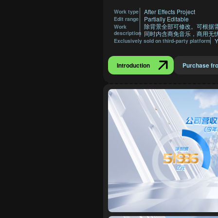
After Effects Project
Work type
Partially Editable
Edit range
除背景全部可修改。可根据
Work
description
同时内含商免音乐，商用无忧
Y
Exclusively sold on third-party platform
Introduction
Purchase fr