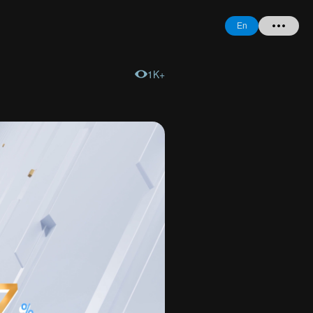
En
1K+
Home
+ Question
Login
Register
Forgot
Password