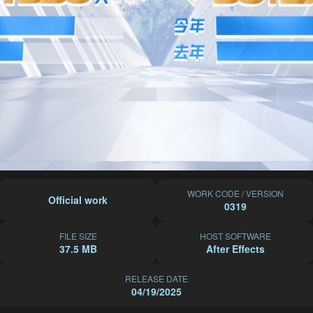
WORK CODE / VERSION
Official work
0319
FILE SIZE
HOST SOFTWARE
37.5 MB
After Effects
RELEASE DATE
04/19/2025