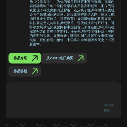
乐（仅供参考），为你的项目提供更丰富的选择。视频内
容精确描绘了各个阶段最早的实用化发明创造，不仅为观
众呈现了科技史的演进脉络，还反映了能源利用对人类社
会各个领域深远的影响。这段素材特别适合以下用途：能
源行业企业宣传片、科普教育片展馆博物馆的教育展示、
科技展览历史与科技类纪录片、现代科技宣传片环保、可
持续发展领域的视觉内容中国自古以来便在能源利用与机
械发明方面走在世界前列，许多先进的技术都起源于中国
的发明与实践。展望未来，随着中国在核聚变发电领域的
突破，我们有理由相信，中国将在全球能源发展史上书写
新篇章。
作品介绍
从VJSHI光厂购买
作品答疑
向作者
提问