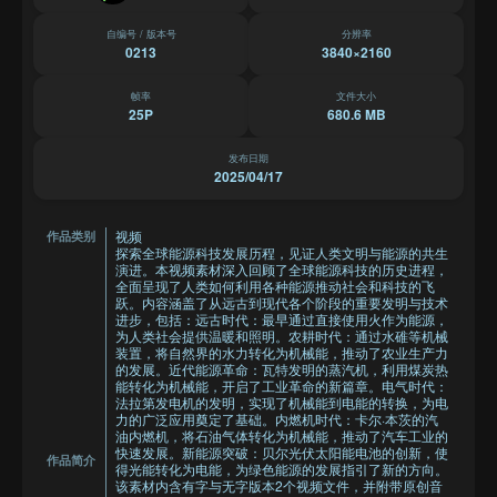
自编号 / 版本号
分辨率
0213
3840×2160
帧率
文件大小
25P
680.6 MB
发布日期
2025/04/17
视频
作品类别
探索全球能源科技发展历程，见证人类文明与能源的共生
演进。本视频素材深入回顾了全球能源科技的历史进程，
全面呈现了人类如何利用各种能源推动社会和科技的飞
跃。内容涵盖了从远古到现代各个阶段的重要发明与技术
进步，包括：远古时代：最早通过直接使用火作为能源，
为人类社会提供温暖和照明。农耕时代：通过水碓等机械
装置，将自然界的水力转化为机械能，推动了农业生产力
的发展。近代能源革命：瓦特发明的蒸汽机，利用煤炭热
能转化为机械能，开启了工业革命的新篇章。电气时代：
法拉第发电机的发明，实现了机械能到电能的转换，为电
力的广泛应用奠定了基础。内燃机时代：卡尔·本茨的汽
油内燃机，将石油气体转化为机械能，推动了汽车工业的
快速发展。新能源突破：贝尔光伏太阳能电池的创新，使
作品简介
得光能转化为电能，为绿色能源的发展指引了新的方向。
该素材内含有字与无字版本2个视频文件，并附带原创音