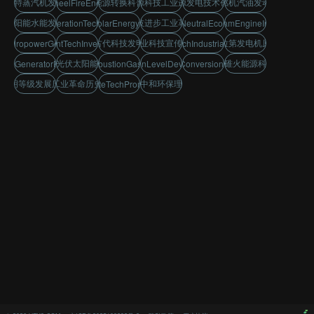
瓦特蒸汽机发明
能源转换科普
能源科技工业进程
能源发电技术创新
内燃机汽油发动机
WaterWheelFireEnergyTech
太阳能水能发电
科技进步工业革命
EnergyGenerationTechInnovation
BellSolarEnergyPanel
CarbonNeutralEcoConcept
WattSteamEngineInvention
古代科技发明
企业科技宣传片
法拉第发电机原理
rHydropowerGeneration
AncientTechInventions
EnergyTechIndustrialProgress
贝尔光伏太阳能发电
水碓火能源科技
dayGeneratorPrinciple
InternalCombustionGasolineEngine
CivilizationLevelDevelopment
EnergyConversionScience
文明等级发展历程
工业革命历史
碳中和环保理念
CorporateTechPromoVideo