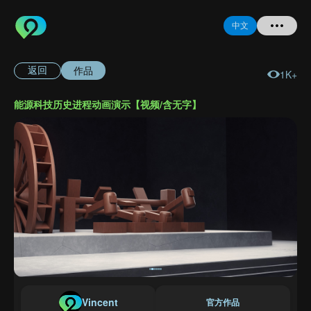
中文
作品
返回
1K+
首页
能源科技历史进程动画演示【视频/含无字】
提问
登录
注册
忘记密码
Vincent
官方作品