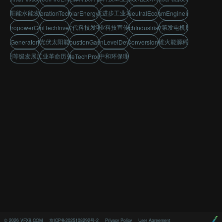
太阳能水能发电
科技进步工业革命
EnergyGenerationTechInnovation
BellSolarEnergyPanel
CarbonNeutralEcoConcept
WattSteamEngineInvention
古代科技发明
企业科技宣传片
法拉第发电机原理
rHydropowerGeneration
AncientTechInventions
EnergyTechIndustrialProgress
贝尔光伏太阳能发电
水碓火能源科技
dayGeneratorPrinciple
InternalCombustionGasolineEngine
CivilizationLevelDevelopment
EnergyConversionScience
文明等级发展历程
工业革命历史
碳中和环保理念
CorporateTechPromoVideo
©
2026
VFX9.COM
京ICP备2025108292号-2
Privacy Policy
User Agreement