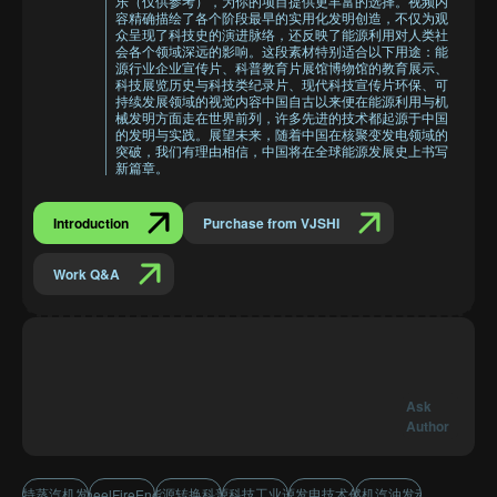
乐（仅供参考），为你的项目提供更丰富的选择。视频内
容精确描绘了各个阶段最早的实用化发明创造，不仅为观
众呈现了科技史的演进脉络，还反映了能源利用对人类社
会各个领域深远的影响。这段素材特别适合以下用途：能
源行业企业宣传片、科普教育片展馆博物馆的教育展示、
科技展览历史与科技类纪录片、现代科技宣传片环保、可
持续发展领域的视觉内容中国自古以来便在能源利用与机
械发明方面走在世界前列，许多先进的技术都起源于中国
的发明与实践。展望未来，随着中国在核聚变发电领域的
突破，我们有理由相信，中国将在全球能源发展史上书写
新篇章。
Introduction
Purchase from VJSHI
Work Q&A
Ask
Author
瓦特蒸汽机发明
能源转换科普
能源科技工业进程
能源发电技术创新
内燃机汽油发动机
WaterWheelFireEnergyTech