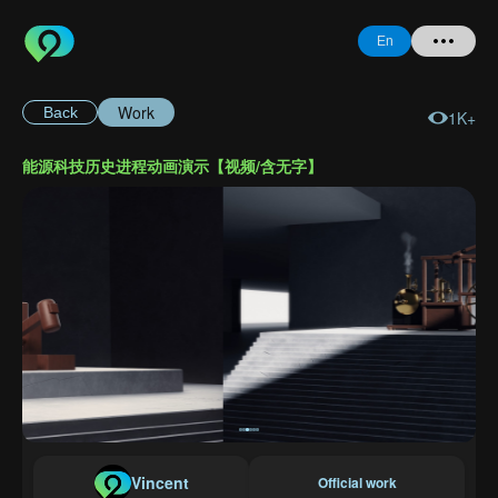
En
Work
Back
1K+
Home
能源科技历史进程动画演示【视频/含无字】
+ Question
Login
Register
Forgot
Password
Vincent
Official work