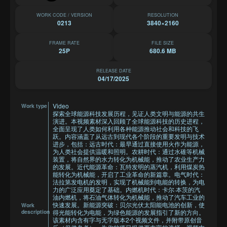
WORK CODE / VERSION
RESOLUTION
0213
3840×2160
FRAME RATE
FILE SIZE
25P
680.6 MB
RELEASE DATE
04/17/2025
Video
Work type
探索全球能源科技发展历程，见证人类文明与能源的共生
演进。本视频素材深入回顾了全球能源科技的历史进程，
全面呈现了人类如何利用各种能源推动社会和科技的飞
跃。内容涵盖了从远古到现代各个阶段的重要发明与技术
进步，包括：远古时代：最早通过直接使用火作为能源，
为人类社会提供温暖和照明。农耕时代：通过水碓等机械
装置，将自然界的水力转化为机械能，推动了农业生产力
的发展。近代能源革命：瓦特发明的蒸汽机，利用煤炭热
能转化为机械能，开启了工业革命的新篇章。电气时代：
法拉第发电机的发明，实现了机械能到电能的转换，为电
力的广泛应用奠定了基础。内燃机时代：卡尔·本茨的汽
油内燃机，将石油气体转化为机械能，推动了汽车工业的
快速发展。新能源突破：贝尔光伏太阳能电池的创新，使
Work
description
得光能转化为电能，为绿色能源的发展指引了新的方向。
该素材内含有字与无字版本2个视频文件，并附带原创音