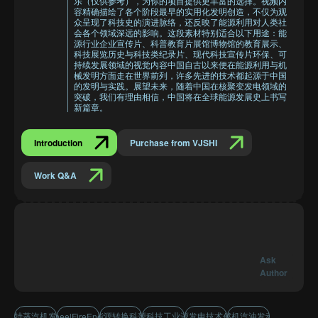
乐（仅供参考），为你的项目提供更丰富的选择。视频内
容精确描绘了各个阶段最早的实用化发明创造，不仅为观
众呈现了科技史的演进脉络，还反映了能源利用对人类社
会各个领域深远的影响。这段素材特别适合以下用途：能
源行业企业宣传片、科普教育片展馆博物馆的教育展示、
科技展览历史与科技类纪录片、现代科技宣传片环保、可
持续发展领域的视觉内容中国自古以来便在能源利用与机
械发明方面走在世界前列，许多先进的技术都起源于中国
的发明与实践。展望未来，随着中国在核聚变发电领域的
突破，我们有理由相信，中国将在全球能源发展史上书写
新篇章。
Introduction
Purchase from VJSHI
Work Q&A
Ask
Author
瓦特蒸汽机发明
能源转换科普
能源科技工业进程
能源发电技术创新
内燃机汽油发动机
WaterWheelFireEnergyTech