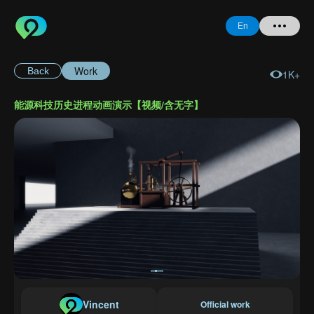
En
Work
Back
1K+
Home
能源科技历史进程动画演示【视频/含无字】
+ Question
Login
Register
Forgot
Password
Vincent
Official work