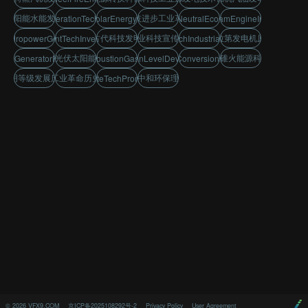
太阳能水能发电
科技进步工业革命
EnergyGenerationTechInnovation
BellSolarEnergyPanel
CarbonNeutralEcoConcept
WattSteamEngineInvention
古代科技发明
企业科技宣传片
法拉第发电机原理
rHydropowerGeneration
AncientTechInventions
EnergyTechIndustrialProgress
贝尔光伏太阳能发电
水碓火能源科技
dayGeneratorPrinciple
InternalCombustionGasolineEngine
CivilizationLevelDevelopment
EnergyConversionScience
文明等级发展历程
工业革命历史
碳中和环保理念
CorporateTechPromoVideo
©
2026
VFX9.COM
京ICP备2025108292号-2
Privacy Policy
User Agreement