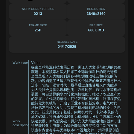
WORK CODE / VERSION
RESOLUTION
0213
3840×2160
FRAME RATE
FILE SIZE
25P
680.6 MB
RELEASE DATE
04/17/2025
Video
Work type
探索全球能源科技发展历程，见证人类文明与能源的共生
演进。本视频素材深入回顾了全球能源科技的历史进程，
全面呈现了人类如何利用各种能源推动社会和科技的飞
跃。内容涵盖了从远古到现代各个阶段的重要发明与技术
进步，包括：远古时代：最早通过直接使用火作为能源，
为人类社会提供温暖和照明。农耕时代：通过水碓等机械
装置，将自然界的水力转化为机械能，推动了农业生产力
的发展。近代能源革命：瓦特发明的蒸汽机，利用煤炭热
能转化为机械能，开启了工业革命的新篇章。电气时代：
法拉第发电机的发明，实现了机械能到电能的转换，为电
力的广泛应用奠定了基础。内燃机时代：卡尔·本茨的汽
油内燃机，将石油气体转化为机械能，推动了汽车工业的
快速发展。新能源突破：贝尔光伏太阳能电池的创新，使
Work
description
得光能转化为电能，为绿色能源的发展指引了新的方向。
该素材内含有字与无字版本2个视频文件，并附带原创音