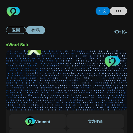
中文
作品
返回
1K+
首页
xWord Suit
提问
登录
注册
忘记密码
Vincent
官方作品