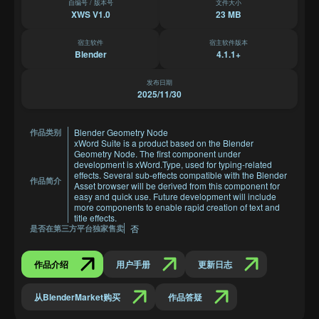
自编号 / 版本号
文件大小
XWS V1.0
23 MB
宿主软件
宿主软件版本
Blender
4.1.1+
发布日期
2025/11/30
Blender Geometry Node
作品类别
xWord Suite is a product based on the Blender
Geometry Node. The first component under
development is xWord.Type, used for typing-related
effects. Several sub-effects compatible with the Blender
作品简介
Asset browser will be derived from this component for
easy and quick use. Future development will include
more components to enable rapid creation of text and
title effects.
否
是否在第三方平台独家售卖
作品介绍
用户手册
更新日志
从BlenderMarket购买
作品答疑