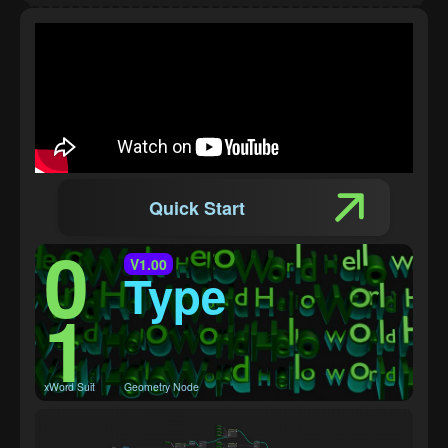
Quick Start
0
V1.00
Type
1
xWord Suit
Geometry Node