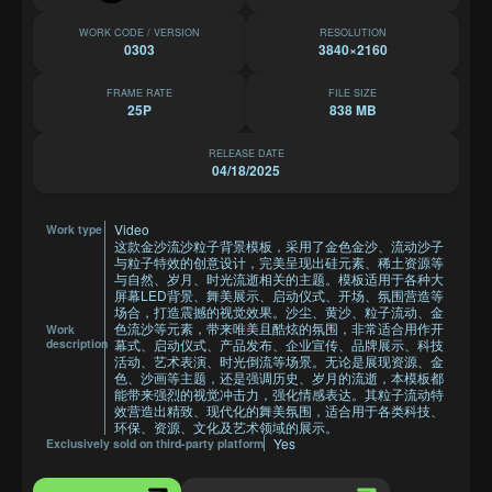
WORK CODE / VERSION
RESOLUTION
0303
3840×2160
FRAME RATE
FILE SIZE
25P
838 MB
RELEASE DATE
04/18/2025
Video
Work type
这款金沙流沙粒子背景模板，采用了金色金沙、流动沙子
与粒子特效的创意设计，完美呈现出硅元素、稀土资源等
与自然、岁月、时光流逝相关的主题。模板适用于各种大
屏幕LED背景、舞美展示、启动仪式、开场、氛围营造等
场合，打造震撼的视觉效果。沙尘、黄沙、粒子流动、金
色流沙等元素，带来唯美且酷炫的氛围，非常适合用作开
Work
description
幕式、启动仪式、产品发布、企业宣传、品牌展示、科技
活动、艺术表演、时光倒流等场景。无论是展现资源、金
色、沙画等主题，还是强调历史、岁月的流逝，本模板都
能带来强烈的视觉冲击力，强化情感表达。其粒子流动特
效营造出精致、现代化的舞美氛围，适合用于各类科技、
环保、资源、文化及艺术领域的展示。
Yes
Exclusively sold on third-party platform