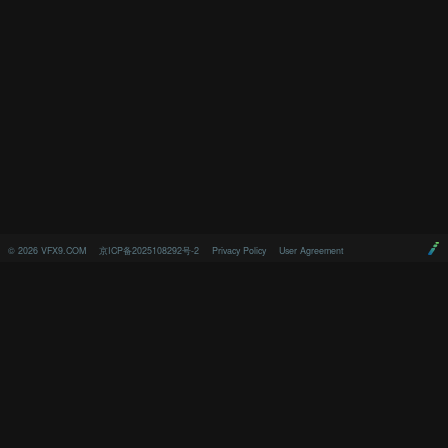
©
2026
VFX9.COM
京ICP备2025108292号-2
Privacy Policy
User Agreement