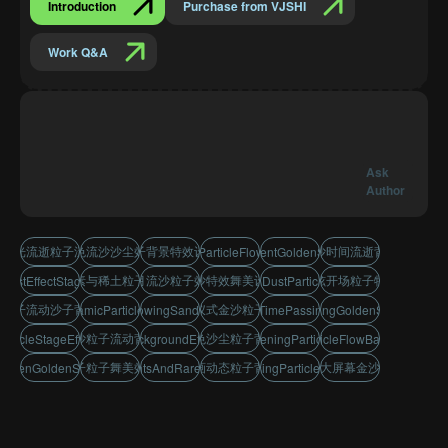
Introduction
Purchase from VJSHI
Work Q&A
Ask
Author
时光流逝粒子流动
金色流沙沙尘效果
粒子背景特效设计
流沙时间流逝背景
GoldenSandParticleFlowBackground
LaunchEventGoldenSandEffect
硅元素与稀土粒子特效
岁月流沙粒子效果
风沙特效舞美设计
酷炫开场粒子特效
DustEffectStageDesign
GoldenDustParticleEffect
粒子流动沙子背景
启动仪式金沙粒子特效
SandArtDynamicParticleBackground
GoldenFlowingSandDustEffect
FlowingSandTimePassingBackground
TimePassingGoldenSandEffect
金沙粒子流动背景
金色沙尘粒子背景
rticleStageEffectDesign
ParticleBackgroundEffectDesign
CoolOpeningParticleEffect
SandParticleFlowBackground
沙子粒子舞美效果
沙画动态粒子背景
LED大屏幕金沙特效
creenGoldenSandEffect
SiliconElementsAndRareEarthParticles
TimeElapsingParticleMovement