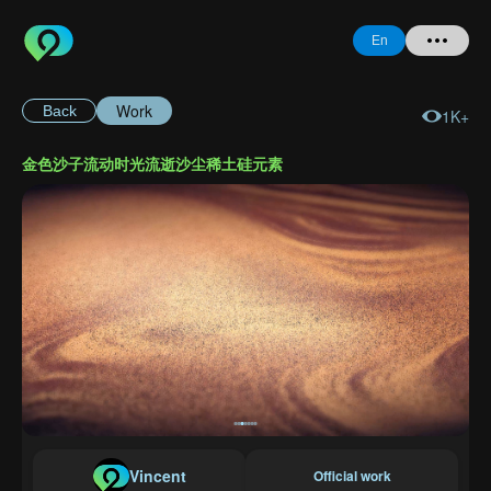
En
Work
Back
1K+
Home
金色沙子流动时光流逝沙尘稀土硅元素
+ Question
Login
Register
Forgot
Password
Vincent
Official work