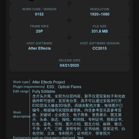
WORK CODE / VERSION
RESOLUTION
0152
1920×1080
FRAME RATE
FILE SIZE
25P
331.8 MB
HOST SOFTWARE
HOST SOFTWARE VERSION
After Effects
CC2015
RELEASE DATE
04/21/2025
After Effects Project
Work type
E3D、Optical Flares
Plugin requirements
Fully Editable
Edit range
含片头片尾。全部为分层内容。新手仅需安装粒子和光效
插件即可使用，首页有分享。高手可以通过安装并打开
E3D层深入修改3D场景。高级灰配色方案，每张图片已
编号，根据编号实现快速替换。内含参考音乐及参考音
Work
效。关键词：企业图文、电子商务、资质展示、图文展
description
示、头条、杂志、报纸、时间线、专利证书、授权证书、
红色、蓝色、空间、图片介绍、图文介绍、标牌、整洁、
干净、大气、三维、发明专利、证书动画、获奖证书、白
色空间、立体、专利照片、证书照片、荣誉照片
Yes
Exclusively sold on third-party platform