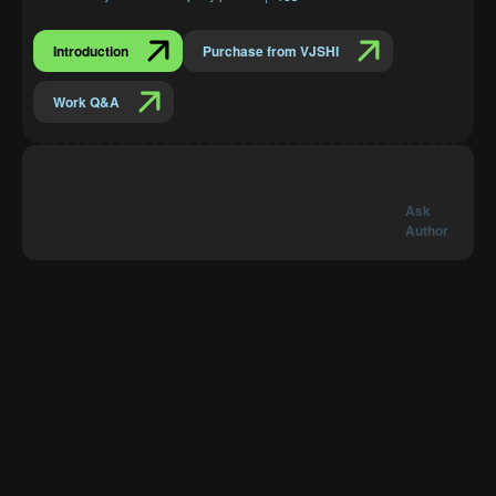
Introduction
Purchase from VJSHI
Work Q&A
Ask
Author