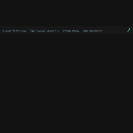
©
2026
VFX9.COM
京ICP备2025108292号-2
Privacy Policy
User Agreement