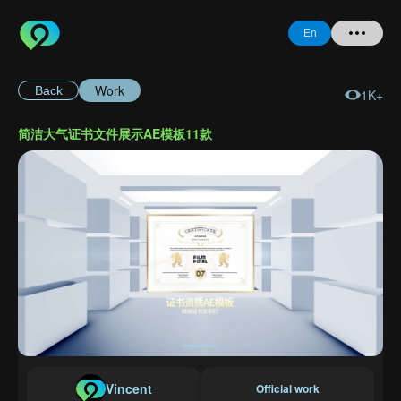
En
Work
Back
1K+
Home
简洁大气证书文件展示AE模板11款
+ Question
Login
Register
Forgot
Password
Vincent
Official work