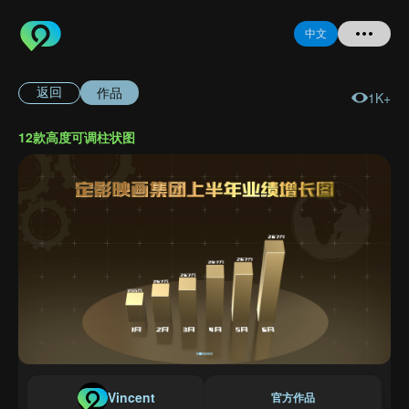
中文
作品
返回
1K+
首页
12款高度可调柱状图
提问
登录
注册
忘记密码
Vincent
官方作品