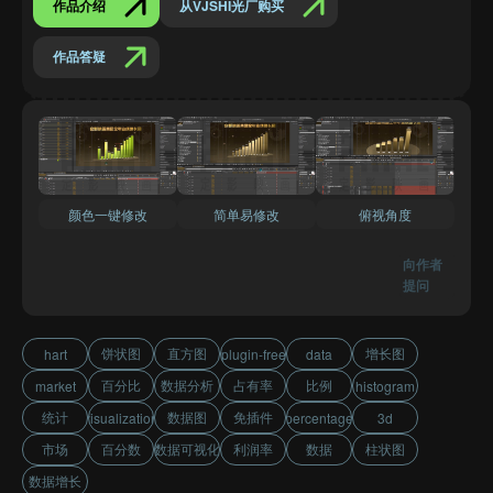
作品介绍
从VJSHI光厂购买
作品答疑
颜色一键修改
简单易修改
俯视角度
向作者
提问
饼状图
直方图
增长图
hart
plugin-free
data
百分比
数据分析
占有率
比例
market
histogram
统计
数据图
免插件
visualization
percentage
3d
市场
百分数
数据可视化
利润率
数据
柱状图
数据增长