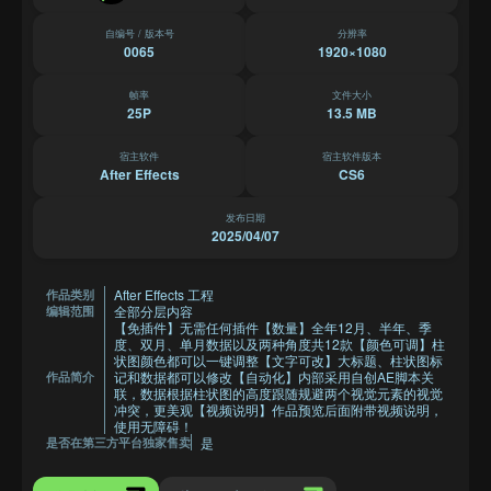
自编号 / 版本号
分辨率
0065
1920×1080
帧率
文件大小
25P
13.5 MB
宿主软件
宿主软件版本
After Effects
CS6
发布日期
2025/04/07
After Effects 工程
作品类别
全部分层内容
编辑范围
【免插件】无需任何插件【数量】全年12月、半年、季
度、双月、单月数据以及两种角度共12款【颜色可调】柱
状图颜色都可以一键调整【文字可改】大标题、柱状图标
记和数据都可以修改【自动化】内部采用自创AE脚本关
作品简介
联，数据根据柱状图的高度跟随规避两个视觉元素的视觉
冲突，更美观【视频说明】作品预览后面附带视频说明，
使用无障碍！
是
是否在第三方平台独家售卖