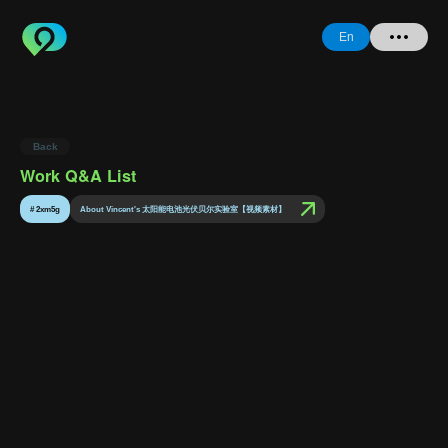
En
Home
Back
+ Question
Work Q&A List
Login
#
2xm5g
About Vincent's 太阳能电池光伏贝尔实验室【视频素材】
Register
Forgot
Password