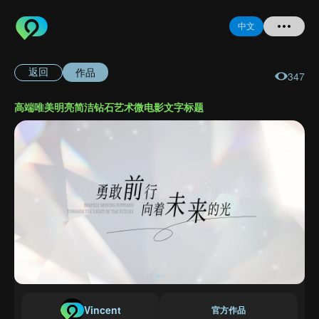
中文
作品
返回
347
首页
高端唯美明亮简洁钻石艺术微电影文字标题
提问
登录
注册
忘记密码
Vincent
官方作品