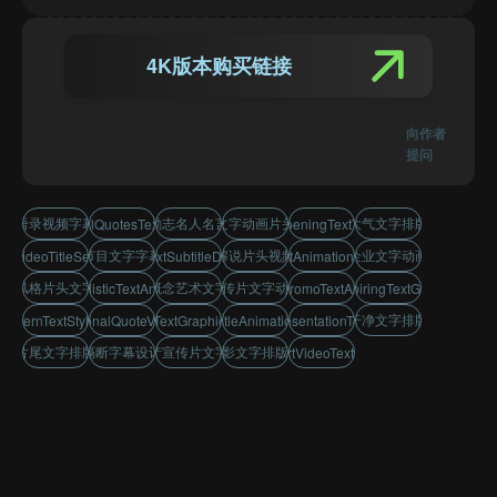
4K版本购买链接
向作者
提问
励志语录视频字幕模板
青春励志名人名言文字
时尚文字动画片头效果
简约大气文字排版模板
motivationalQuotesTextAnimation
legantOpeningTextTemplate
访谈节目文字字幕设计
旁白解说片头视频模板
公司企业文字动画片头
ateVideoTitleSequence
sticTextSubtitleDesign
fashionTextAnimationForOpener
艺术风格片头文字效果
唯美概念艺术文字排版
企业宣传片文字动画效果
minimalisticTextAnimation
lEstatePromoTextAnimation
hfulInspiringTextGraphics
简洁干净文字排版模板
ModernTextStyleForFilm
nspirationalQuoteVideoText
nterviewTextGraphicsDesign
leanSubtitleAnimationForFilm
mpanyPresentationTextDesign
片头片尾文字排版设计
文字隔断字幕设计模板
房地产宣传片文字设计
微电影文字排版设计
nceptArtVideoTextSubtitle