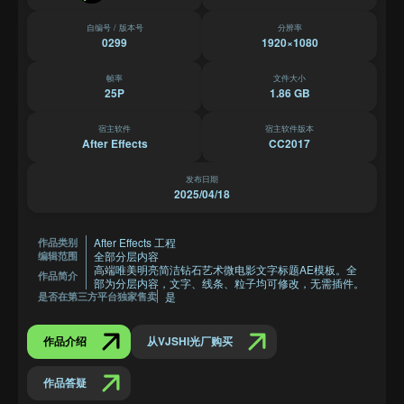
自编号 / 版本号
分辨率
0299
1920×1080
帧率
文件大小
25P
1.86 GB
宿主软件
宿主软件版本
After Effects
CC2017
发布日期
2025/04/18
After Effects 工程
作品类别
全部分层内容
编辑范围
高端唯美明亮简洁钻石艺术微电影文字标题AE模板。全
作品简介
部为分层内容，文字、线条、粒子均可修改，无需插件。
是
是否在第三方平台独家售卖
作品介绍
从VJSHI光厂购买
作品答疑