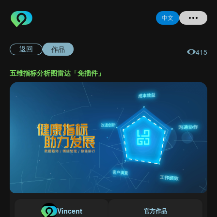
中文
作品
返回
415
首页
五维指标分析图雷达「免插件」
提问
登录
注册
忘记密码
Vincent
官方作品