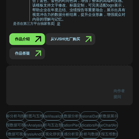
合了蓝色、金色的时尚色调，增强了整体的高端科技感。
该模板支持文字修改、标题定制，可完美适配logo展示，
帮助企业在年度总结、业绩报告等重要场合，展示出具有
视觉冲击力的数据分析结果，提升企业形象，增强观众对
内容的理解与记忆。
是
是否在第三方平台独家售卖
作品介绍
从VJSHI光厂购买
作品答疑
向作者
提问
维指标分析与报表汇报
科技分析图与五维能力图
蓝色数据分析报表
指标分析数据展示与汇报
pentagonDataVisualizationDisplay
fiveDimensionalDataAnalysis
业年报数据可视化展示
数据分析与五边形能力图
5DimensionAnalysisAndCharts
dataVisualizationPieChartDisplay
fiveDimensionalIndicatorsReportAndSummary
hRadarChartAnalysis
五边形数据可视化展示
数据可视化饼状图展示
科技感分析雷达图
5维分析与数据图表
企业年报五维数据汇报
performanceAnalysisAndDataConnections