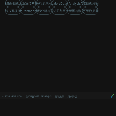
五项指标数据展示
科技感企业宣传片数据展示
五项指标报表展示与分析
五维数据分析图
fiveIndicatorsDataDisplay
fiveDimensionalAnalysisAndVisualization
业宣传片五项指标展示
五维指标分析与可视化
数据雷达图与五项指标
性能分析图与数据连线
金色五维数据展示图
dataAnalysisAndPentagonCapabilityChart
©
2026
VFX9.COM
京ICP备2025108292号-2
隐私政策
用户协议