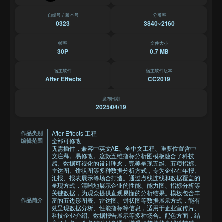
自编号 / 版本号
分辨率
0323
3840×2160
帧率
文件大小
30P
0.7 MB
宿主软件
宿主软件版本
After Effects
CC2019
发布日期
2025/04/19
After Effects 工程
作品类别
全部可修改
编辑范围
无需插件，兼容中英文AE、全中文工程、重要位置含中
文注释。易修改。这款五维指标分析图模板融合了科技
感、数据可视化的设计理念，完美呈现五维、五项指标、
雷达图、饼状图等多种数据分析方式，专为企业在年报、
汇报、报表展示等场合打造。通过点线连线和数据覆盖的
呈现方式，清晰地展示企业的性能、能力图、指标分析等
关键数据，为观众提供直观易懂的分析结果。模板包含丰
富的五边形图表、雷达图、饼状图等数据展示方式，能有
作品简介
效呈现数据分析、性能指标等信息，适用于企业宣传片、
科技企业介绍、数据报告展示等多种场合。配色方面，结