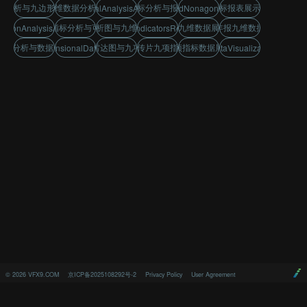
据分析与九边形能力图
九维数据分析图
九维指标分析与报表汇报
九项指标报表展示与分析
nineDimensionalAnalysisAndVisualization
dataAnalysisAndNonagonCapabilityChart
九维指标分析与可视化
科技分析图与九维能力图
金色九维数据展示图
企业年报九维数据汇报
nsionAnalysisAndCharts
nineDimensionalIndicatorsReportAndSummary
9维分析与数据图表
数据雷达图与九项指标
企业宣传片九项指标展示
九项指标数据展示
nineDimensionalDataAnalysis
nonagonDataVisualizationDisplay
©
2026
VFX9.COM
京ICP备2025108292号-2
Privacy Policy
User Agreement