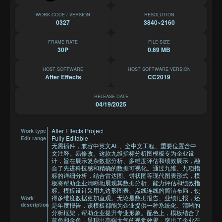
WORK CODE / VERSION
RESOLUTION
0327
3840×2160
FRAME RATE
FILE SIZE
30P
0.69 MB
HOST SOFTWARE
HOST SOFTWARE VERSION
After Effects
CC2019
RELEASE DATE
04/19/2025
After Effects Project
Work type
Fully Editable
Edit range
无需插件，兼容中英文AE、全中文工程、重要位置含中
文注释。易修改。这款九维指标分析图模板专为企业设
计，旨在展示复杂数据分析、多维度评估和绩效展示，融
合了先进科技感和精确的数据可视化。通过九维、九项指
标的详细分析，结合雷达图、饼状图等现代图表形式，模
板将帮助企业清晰地展现其数据分析、能力评估和绩效指
标。模板设计采用九边形图表、点线连线的简洁布局，使
得多维度数据更加直观。无论是数据报告、业绩汇报，还
Work
description
是年度报告，该模板都能为企业提供一种系统化、清晰的
分析框架，帮助企业提升专业形象。配色上，模板结合了
蓝色和金色，呈现出高端大气的视觉效果，突出了企业在