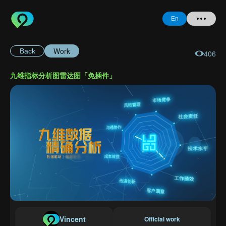
En
Work
Back
406
Home
九维指标分析图雷达图「免插件」
+ Question
Login
Register
Forgot
Password
Vincent
Official work