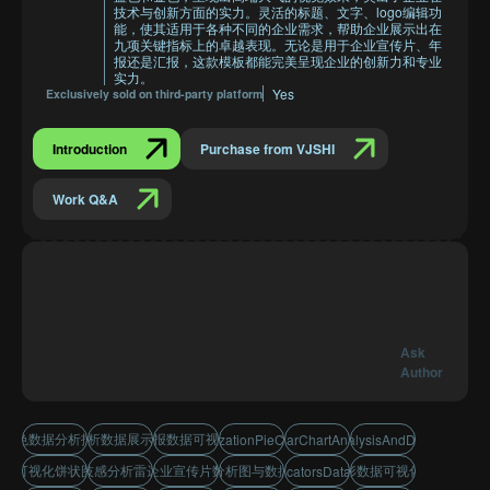
技术与创新方面的实力。灵活的标题、文字、logo编辑功
能，使其适用于各种不同的企业需求，帮助企业展示出在
九项关键指标上的卓越表现。无论是用于企业宣传片、年
报还是汇报，这款模板都能完美呈现企业的创新力和专业
实力。
Yes
Exclusively sold on third-party platform
Introduction
Purchase from VJSHI
Work Q&A
Ask
Author
蓝色数据分析报表
指标分析数据展示与汇报
企业年报数据可视化展示
dataVisualizationPieChartDisplay
hRadarChartAnalysis
performanceAnalysisAndDataConnecti
数据可视化饼状图展示
科技感分析雷达图
科技感企业宣传片数据展示
性能分析图与数据连线
九边形数据可视化展示
nineIndicatorsDataDisplay