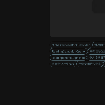
世界图
GlobalChineseBookDayVideo
中华文字宣
ReadingCampaignOpener
华人读书日
ReadingThemeBrightIntro
明亮文化片头模板
文学文明片头文字