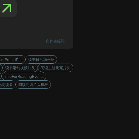
向作者提问
读书日活动开场
terPromoTitle
读书活动视频片头
阅读主题明亮片头
IntroForReadingEvents
化朗读者
阅读朗诵片头模板