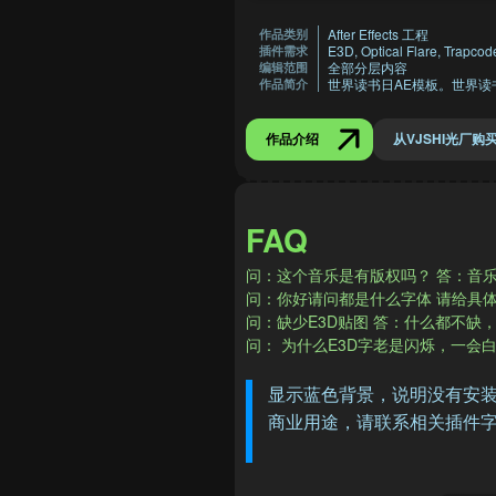
After Effects 工程
作品类别
E3D, Optical Flare, Trapcod
插件需求
全部分层内容
编辑范围
世界读书日AE模板。世界
作品简介
作品介绍
从VJSHI光厂购
FAQ
问：这个音乐是有版权吗？ 答：音
​问：你好请问都是什么字体 请给具体
问：缺少E3D贴图 答：​什么都不缺
问：​ 为什么E3D字老是闪烁，一
显示蓝色背景，说明没有安装
商业用途，请联系相关插件字