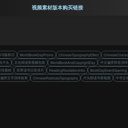
视频素材版本购买链接
书与版权日
WorldBookDayPromo
ChineseTypographyEffect
ChineseCharac
传片头
文化阅读类视频包装
中文偏旁部首演绎
WorldBookAndCopyrightDay
宣传素材
世界读书日宣传片
ReadingRecitationIntro
BookDayEventOpening
偏旁文字演绎效果
片头朗读书香氛围
中华文
ChineseRadicalsTypography