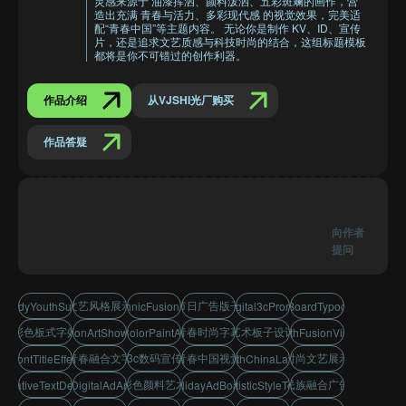
灵感来源于 油漆挥洒、颜料泼洒、五彩斑斓的画作，营
造出充满 青春与活力、多彩现代感 的视觉效果，完美适
配“青春中国”等主题内容。 无论你是制作 KV、ID、宣传
片，还是追求文艺质感与科技时尚的结合，这组标题模板
都将是你不可错过的创作利器。
作品介绍
从VJSHI光厂购买
作品答疑
向作者
提问
文艺风格展示
节日广告版子
TrendyYouthSubtitle
EthnicFusionAd
Digital3cPromo
ColorBoardTypography
彩色板式字效
青春时尚字幕
艺术板子设计
FashionArtShowcase
ColorPaintArt
YouthFusionVisual
青春融合文字
3c数码宣传
青春中国视觉
时尚文艺展示
FontTitleEffect
YouthChinaLayout
彩色颜料艺术
民族融合广告
CreativeTextDesign
DigitalAdArt
HolidayAdBoard
ArtisticStyleText