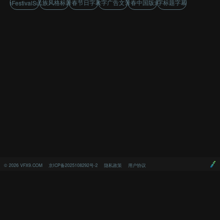
民族风格标题
青春节日字幕
数字广告文艺
青春中国版式
字标题字幕
outhFestivalSubtitle
©
2026
VFX9.COM
京ICP备2025108292号-2
隐私政策
用户协议