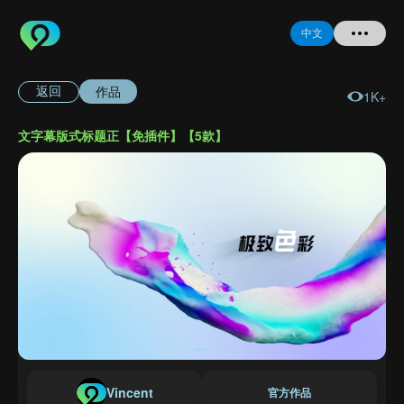
中文
作品
返回
1K+
首页
文字幕版式标题正【免插件】【5款】
提问
登录
注册
忘记密码
Vincent
官方作品