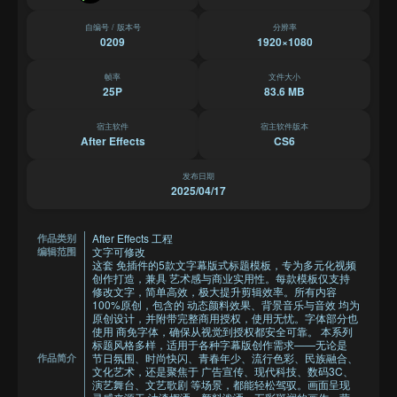
自编号 / 版本号
分辨率
0209
1920×1080
帧率
文件大小
25P
83.6 MB
宿主软件
宿主软件版本
After Effects
CS6
发布日期
2025/04/17
After Effects 工程
作品类别
文字可修改
编辑范围
这套 免插件的5款文字幕版式标题模板，专为多元化视频
创作打造，兼具 艺术感与商业实用性。每款模板仅支持
修改文字，简单高效，极大提升剪辑效率。所有内容
100%原创，包含的 动态颜料效果、背景音乐与音效 均为
原创设计，并附带完整商用授权，使用无忧。字体部分也
使用 商免字体，确保从视觉到授权都安全可靠。 本系列
标题风格多样，适用于各种字幕版创作需求——无论是
节日氛围、时尚快闪、青春年少、流行色彩、民族融合、
作品简介
文化艺术，还是聚焦于 广告宣传、现代科技、数码3C、
演艺舞台、文艺歌剧 等场景，都能轻松驾驭。画面呈现