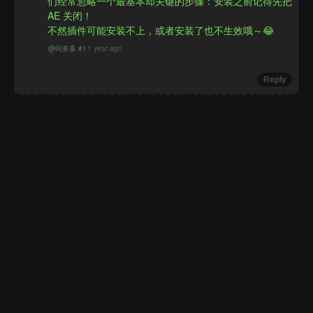
们经常忽略一个最基本却关键的步骤：安装之前记得先把 
AE 关闭！

不然插件可能安装不上，或者安装了也不生效哦～😂
@
问多多
#
1
1 year ago
Report
Reply