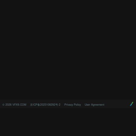
©
2026
VFX9.COM
京ICP备2025108292号-2
Privacy Policy
User Agreement