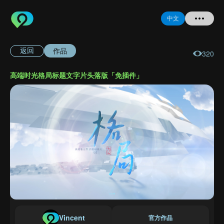
中文
作品
返回
320
首页
高端时光格局标题文字片头落版「免插件」
提问
登录
注册
忘记密码
Vincent
官方作品