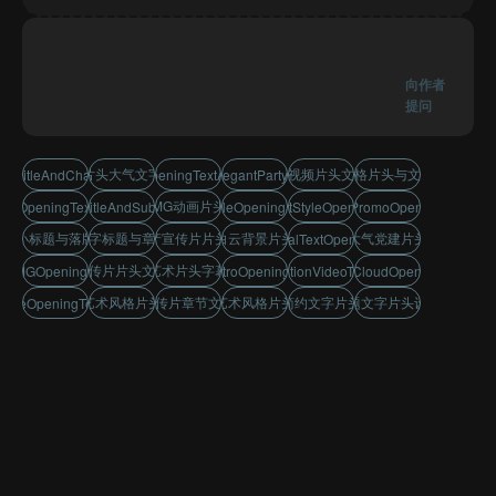
向作者
提问
城市片头大气文字标题
房地产视频片头文字展示
几何风格片头与文字展示
extTitleAndChapterDesign
lEstateOpeningTextAnimation
simpleElegantPartyTextIntro
动态MG动画片头展示
tricOpeningTextVideo
peningSmallTitleAndSubtitleAnimation
fulArtStyleOpeningSubtitles
stractArtStyleOpeningText
lEstatePromoOpeningText
片头小标题与落版动画
片花文字标题与章节设计
房地产宣传片片头设计
蓝天白云背景片头文字
简洁大气党建片头文字
leanMinimalTextOpeningDesign
党建宣传片片头文字展示
唯美艺术片头字幕效果
icMGOpeningTitleVideo
leTextIntroOpeningDesign
partyPromotionVideoTextOpening
lueSkyCloudOpeningText
简约艺术风格片头字幕
党建宣传片章节文字定版
抽象艺术风格片头字幕
清新简约文字片头设计
标题文字片头设计
capeOpeningTextTitle