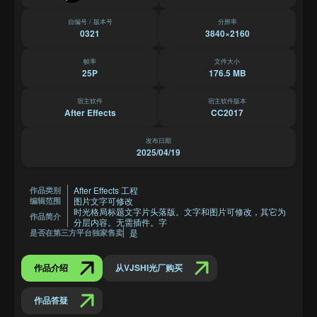
自编号 / 版本号
分辨率
0321
3840×2160
帧率
文件大小
25P
176.5 MB
宿主软件
宿主软件版本
After Effects
CC2017
发布日期
2025/04/19
After Effects 工程
作品类别
图片文字可修改
编辑范围
时光格局标题文字片头落版。文字和图片可修改，其它为
作品简介
分层内容。无需插件。字
是
是否在第三方平台独家售卖
作品介绍
从VJSHI光厂购买
作品答疑