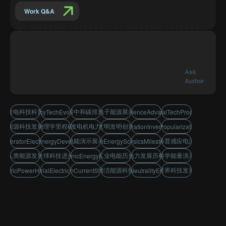
Work Q&A
Ask
Author
发电科技科普
碳中和碳排放
电子能源展示
EnergyTechEvolution
WorldScienceAdvancement
GlobalTechProgress
能源科技发展
物理学里程碑
发电机电力
文明发明创造
CivilizationInventions
SciencePopularizationDemo
电能演示展示
科普感应电流
GeneratorElectricity
HumanEnergyDevelopment
CleanEnergyScience
PhysicsMilestone
人类能源发展
全球科技进步
工业电能历史
电力发展历程
科学能量演示
ElectronicEnergyDisplay
清洁能源科技
世界科技发展
lectricPowerHistory
IndustrialElectricPower
InductionCurrentShowcase
CarbonNeutralityEmissions