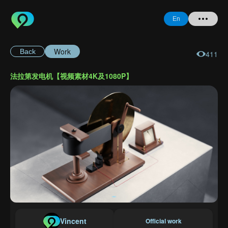
En
Work
Back
411
Home
法拉第发电机【视频素材4K及1080P】
+ Question
Login
Register
Forgot
Password
Vincent
Official work