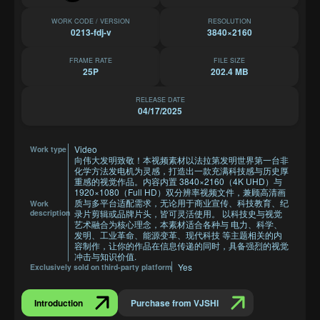
WORK CODE / VERSION
RESOLUTION
0213-fdj-v
3840×2160
FRAME RATE
FILE SIZE
25P
202.4 MB
RELEASE DATE
04/17/2025
Video
Work type
向伟大发明致敬！本视频素材以法拉第发明世界第一台非
化学方法发电机为灵感，打造出一款充满科技感与历史厚
重感的视觉作品。内容内置 3840×2160（4K UHD）与
1920×1080（Full HD）双分辨率视频文件，兼顾高清画
质与多平台适配需求，无论用于商业宣传、科技教育、纪
Work
description
录片剪辑或品牌片头，皆可灵活使用。 以科技史与视觉
艺术融合为核心理念，本素材适合各种与 电力、科学、
发明、工业革命、能源变革、现代科技 等主题相关的内
容制作，让你的作品在信息传递的同时，具备强烈的视觉
冲击与知识价值.
Yes
Exclusively sold on third-party platform
Introduction
Purchase from VJSHI