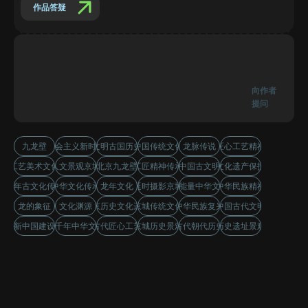
作品答疑
向作者
提问
九龙壁
社会主义新时代
文明古国历史
中国传统文化
龙脉传说
匠心工艺精神
工艺美术文化
人文景观京城
北京九龙壁
工匠精神传承
中国古文明
文化遗产保护
千年古文化传承
中华文化传承
龙年文化
延时摄影京城
正能量中华文化
中华民族精神
龙的象征
文化渊源
北京历史文化遗产
京城传统文化
中华民族复兴
中国古代文明
新中国建设
五千年中华文明
古代匠心工艺
京城历史景观
古代朝代历史
历史遗址景观