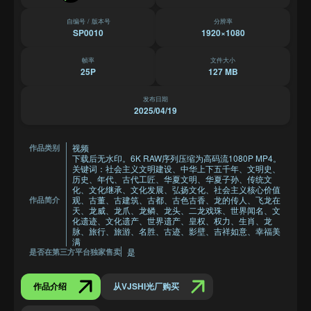
自编号 / 版本号
分辨率
SP0010
1920×1080
帧率
文件大小
25P
127 MB
发布日期
2025/04/19
视频
作品类别
下载后无水印。6K RAW序列压缩为高码流1080P MP4。
关键词：社会主义文明建设、中华上下五千年、文明史、
历史、年代、古代工匠、华夏文明、华夏子孙、传统文
化、文化继承、文化发展、弘扬文化、社会主义核心价值
观、古董、古建筑、古都、古色古香、龙的传人、飞龙在
作品简介
天、龙威、龙爪、龙鳞、龙头、二龙戏珠、世界闻名、文
化遗迹、文化遗产、世界遗产、皇权、权力、生肖、龙
脉、旅行、旅游、名胜、古迹、影壁、吉祥如意、幸福美
满
是
是否在第三方平台独家售卖
作品介绍
从VJSHI光厂购买