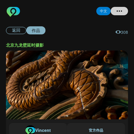
中文
作品
返回
308
首页
北京九龙壁延时摄影
提问
登录
注册
忘记密码
Vincent
官方作品