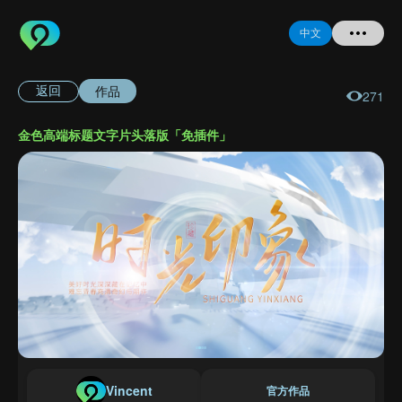
中文
作品
返回
271
首页
金色高端标题文字片头落版「免插件」
提问
登录
注册
忘记密码
Vincent
官方作品