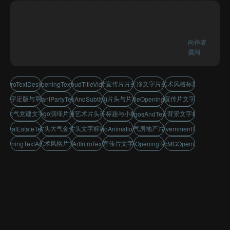
向作者
提问
房地产宣传片片头文字
清新干净文字片头动画
简约艺术风格标题片头
eIntroTextDesignGolden
ldenTitleOpeningTextAnimation
lueSkyCloudTitleVideoDesign
尾文字定版与章节动画
动态mg片头与片花设计
党政宣传片文字标题
leanElegantPartyTextOpener
peningTitlesAndSubtitleAnimation
stractArtTitleOpeningAnimation
简约大气党建文字片头
金色logo演绎片头展示
几何艺术片头动画
片头文字标题与小标题设计
蓝天白云背景文字标题展示
partysLogosAndTextOpener
城市片头大气金色标题
金色片头文字标题展示
简洁大气房地产片头文字
leRealEstateTextOpener
ldLogoAnimationIntro
partyGovernmentTextIntro
抽象艺术风格片头设计
党建宣传片文字落版
rOpeningTextAnimation
metricArtIntroTextVideo
lEstateOpeningTextTitle
dynamicMGOpeningTitles