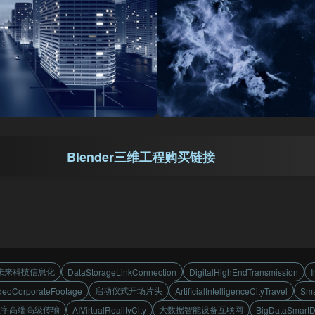
Blender三维工程购买链接
未来科技信息化
DataStorageLinkConnection
DigitalHighEndTransmission
I
启动仪式开场片头
deoCorporateFootage
ArtificialIntelligenceCityTravel
Sma
数字高端高级传输
大数据智能设备互联网
AIVirtualRealityCity
BigDataSmartDe