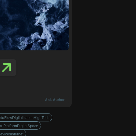
Ask Author
nfoFlowDigitalizationHighTech
rtPlatformDigitalSpace
vicesInternet