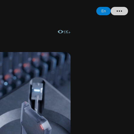
En
1K+
Home
+ Question
Login
Register
Forgot
Password