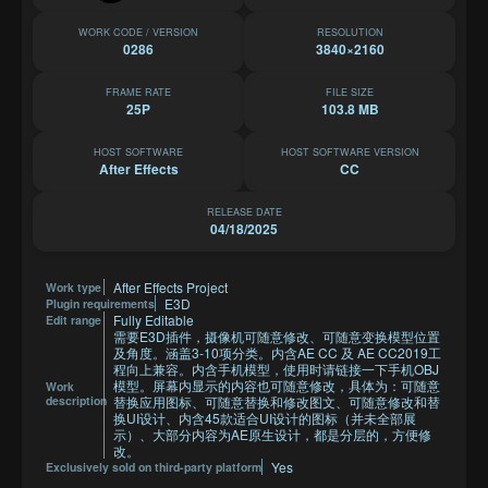
WORK CODE / VERSION
RESOLUTION
0286
3840×2160
FRAME RATE
FILE SIZE
25P
103.8 MB
HOST SOFTWARE
HOST SOFTWARE VERSION
After Effects
CC
RELEASE DATE
04/18/2025
After Effects Project
Work type
E3D
Plugin requirements
Fully Editable
Edit range
需要E3D插件，摄像机可随意修改、可随意变换模型位置
及角度。涵盖3-10项分类。内含AE CC 及 AE CC2019工
程向上兼容。内含手机模型，使用时请链接一下手机OBJ
模型。屏幕内显示的内容也可随意修改，具体为：可随意
Work
description
替换应用图标、可随意替换和修改图文、可随意修改和替
换UI设计、内含45款适合UI设计的图标（并未全部展
示）、大部分内容为AE原生设计，都是分层的，方便修
改。
Yes
Exclusively sold on third-party platform