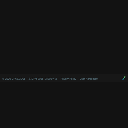
©
2026
VFX9.COM
京ICP备2025108292号-2
Privacy Policy
User Agreement