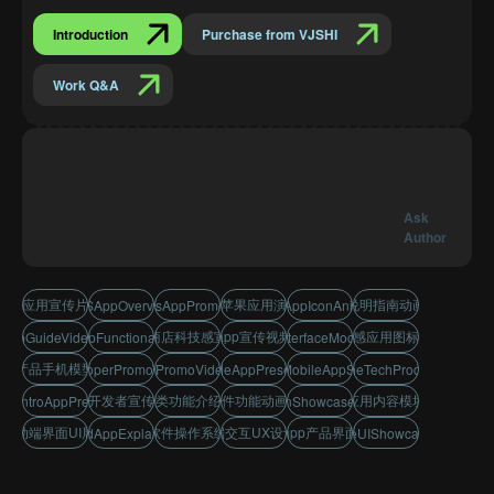
Introduction
Purchase from VJSHI
Work Q&A
Ask
Author
手机应用宣传片标题
安卓苹果应用演示片
APP说明指南动画模板
mobileOSAppOverviewVideo
ndroidIosAppPromoDesign
hStyleAppIconAnimation
应用商店科技感宣传片
高端app宣传视频模板
科技感应用图标动画
eAppGuideVideoTemplate
modernAppFunctionalityDisplay
ppStoreInterfaceMockupVideo
科技产品手机模型展示
ppDeveloperPromoTemplate
mobileAppPromoVideoTemplate
3dMobileAppPresentation
xDesignMobileAppShowcase
smartphoneTechProductTeaser
应用开发者宣传短片
pp分类功能介绍模板
pp软件功能动画介绍
手机应用内容模块演示
areIntroAppPresentation
pplicationShowcaseForUXUI
移动端界面UI展示
终端软件操作系统说明
移动端交互UX设计展示
手机app产品界面展示
osAndroidAppExplainerVideo
ppFeatureUIShowcaseDesign