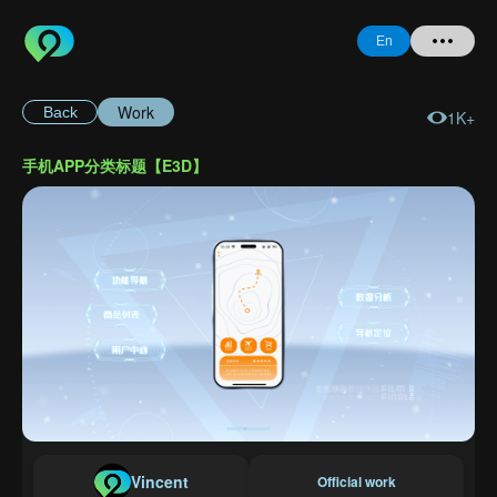
En
Work
Back
1K+
Home
手机APP分类标题【E3D】
+ Question
Login
Register
Forgot
Password
Vincent
Official work