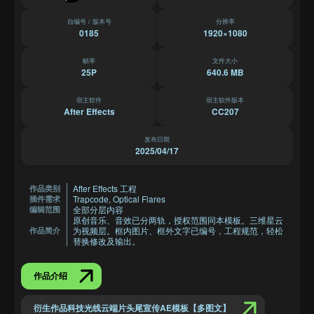
自编号 / 版本号
分辨率
0185
1920×1080
帧率
文件大小
25P
640.6 MB
宿主软件
宿主软件版本
After Effects
CC207
发布日期
2025/04/17
After Effects 工程
作品类别
Trapcode, Optical Flares
插件需求
全部分层内容
编辑范围
原创音乐、音效已分两轨，授权范围同本模板。三维星云
为视频层。框内图片、框外文字已编号，工程规范，轻松
作品简介
替换修改及输出。
作品介绍
衍生作品科技光线云端片头尾宣传AE模板【多图文】