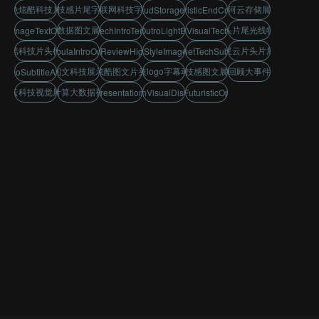
蓝色炫酷科技片头
科技感片尾字幕
互联网科技字幕
星河云存储展示
GalaxyCloudStorageShowcase
FuturisticEndCredits
大数据图文展示
片头片尾光线特效
oolImageTextOpener
HighTechIntroTemplate
IntroOutroLightEffects
NebulaVisualTechnology
炫酷科技片头模板
星云片头片尾
NebulaIntroOutro
HistoryReviewHighlights
SciFiStyleImageText
InternetTechSubtitles
图文科技展示
炫酷图文片头
科技logo字幕动画
科技感图文展示
历史回顾大事件展示
LogoSubtitleAnimation
星云科技视觉展示
云计算大数据视觉
BigDataPresentationTemplate
TechVisualDisplay
BlueFuturisticOpener