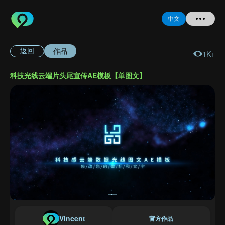
中文
作品
返回
1K+
首页
科技光线云端片头尾宣传AE模板【单图文】
提问
登录
注册
忘记密码
Vincent
官方作品