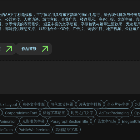
改的AE文字标题模板，主字体采用具有东方韵味的衡山毛笔行，融合现代排版与传统笔
场、公益宣传、人物访谈、城市宣传、企业广告、楼盘展示、商务汇报、光影字幕、段
感、水墨情境的表现需求。 涵盖丰富的文字动画、字幕包装与篇章过渡效果，无论是
渡，都能提供理想支持。非常适合企业宣传、广告片、访谈栏目、地产视频、公益短片
买
作品答疑
商务文字排版
段落章节标题
片头文字排版
企业片头字体
水
extLayout
标题字幕动画
时光之门文字
CorporateIntroFont
AdTextPackaging
Op
光影唯美字幕
广告文字包装
tAnimation
ParagraphSectionTitle
ElegantCha
高端篇章字幕
yleOutro
PublicWelfareIntro