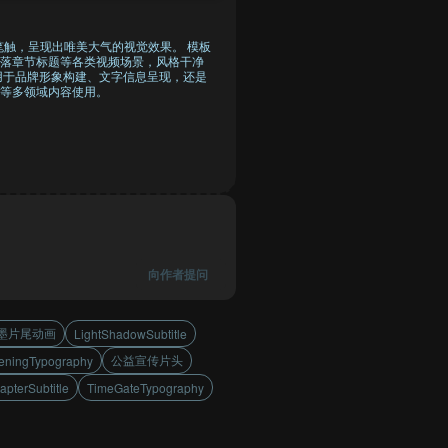
触，呈现出唯美大气的视觉效果。 模板
落章节标题等各类视频场景，风格干净
用于品牌形象构建、文字信息呈现，还是
等多领域内容使用。
向作者提问
墨片尾动画
LightShadowSubtitle
公益宣传片头
eningTypography
pterSubtitle
TimeGateTypography