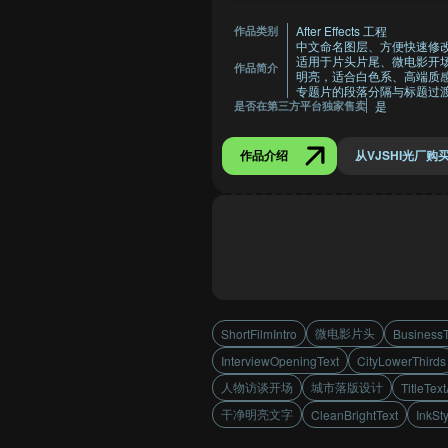
After Effects 工程
作品类别
中文命名图层、方便快速修
适用于片头片尾、微电影开
作品简介
明亮，适合白色系、高端质
专题片的段落分隔与标题过
是
是否在第三方平台独家售卖
作品介绍
从VJSHI光厂购
微电影片头
ShortFilmIntro
BusinessT
InterviewOpeningText
CityLowerThirds
人物访谈开场
城市落版设计
TitleTex
干净明亮文字
CleanBrightText
InkSt