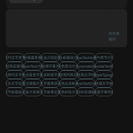
向作者
提问
简约文字章节
小标题篇章展示
企业介绍定版
片头标题设计感
简约章节介绍
BlueTechIntro
科技风定版落版
科技感字幕片尾
蓝色简洁片头
CleanTechTitle
BlueCorporateSubtitle
CorporateTextEffect
蓝色简约文字特效
企业蓝色字幕
企业科技字幕
科技简约风片尾
科技风文字特效
TechStyleTypography
片头文字定版
简洁落版片头
文字篇章设计
蓝色企业标题
科技感文字效果
MinimalTextChapter
章节标题版式
定版片尾展示
文字效果定版
蓝色科技片头
简洁科技感标题
标题字幕特效