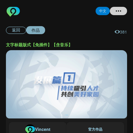
中文
作品
返回
381
首页
文字标题版式【免插件】【含音乐】
提问
登录
注册
忘记密码
Vincent
官方作品