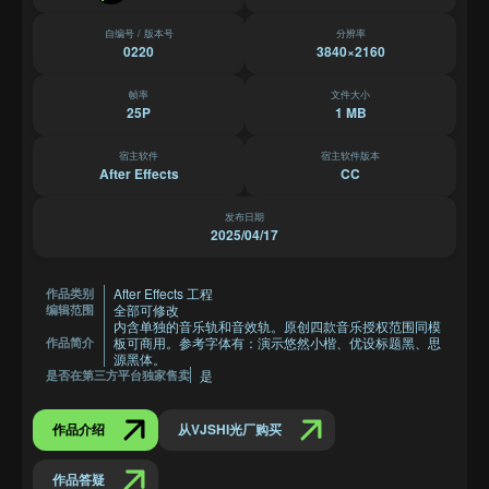
自编号 / 版本号
分辨率
0220
3840×2160
帧率
文件大小
25P
1 MB
宿主软件
宿主软件版本
After Effects
CC
发布日期
2025/04/17
After Effects 工程
作品类别
全部可修改
编辑范围
内含单独的音乐轨和音效轨。原创四款音乐授权范围同模
板可商用。参考字体有：演示悠然小楷、优设标题黑、思
作品简介
源黑体。
是
是否在第三方平台独家售卖
作品介绍
从VJSHI光厂购买
作品答疑