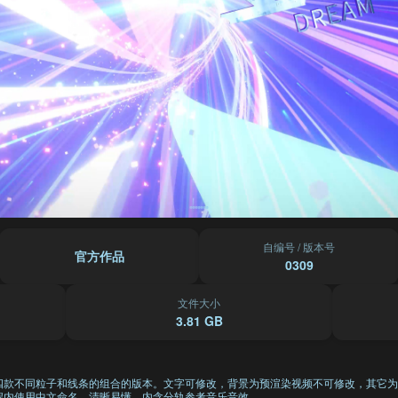
自编号 / 版本号
官方作品
0309
文件大小
3.81 GB
四款不同粒子和线条的组合的版本。文字可修改，背景为预渲染视频不可修改，其它为
程内使用中文命名，清晰易懂。内含分轨参考音乐音效。