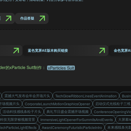
买
作品答疑
蓝色宽屏AE版本购买链接
金色宽屏A
Particle Suit制作：
xParticles Suit
震撼大气发布会年会开场片头
TechGlowRibbonLinesEventAnimation
Busi
开场视频片头
启动仪式光线粒子三维
CorporateLaunchMotionGraphicsOpener
活动科技感线条粒子片头
典礼节日盛会震撼开场视频
ConferenceOpeningVi
科技无限穿梭视频背景
大屏幕l
ImmersiveLightOpenerForSummitsAndEvents
未来感线条光
echParticleLightEffects
AwardCeremonyFuturisticParticleIntro