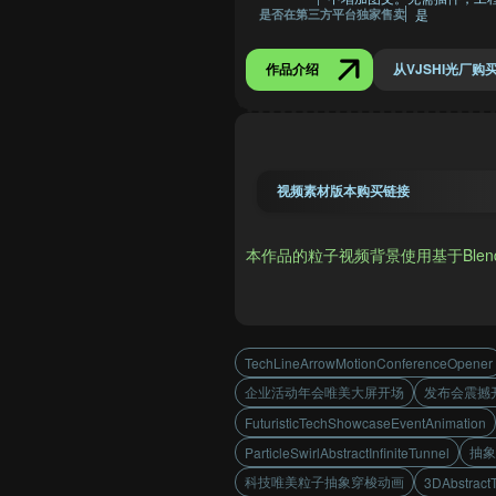
是
是否在第三方平台独家售卖
作品介绍
从VJSHI光厂购
视频素材版本购买链接
本作品的粒子视频背景使用基于Blender的x
TechLineArrowMotionConferenceOpener
企业活动年会唯美大屏开场
发布会震撼
FuturisticTechShowcaseEventAnimation
抽象
ParticleSwirlAbstractInfiniteTunnel
科技唯美粒子抽象穿梭动画
3DAbstractT