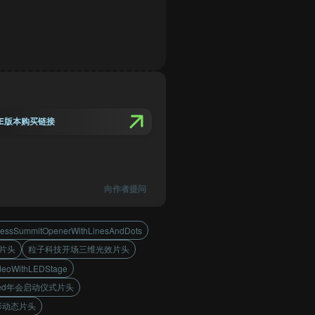
E版本购买链接
向作者提问
nessSummitOpenerWithLinesAndDots
片头
粒子科技开场三维光效片头
deoWithLEDStage
ed年会启动仪式片头
影动态片头