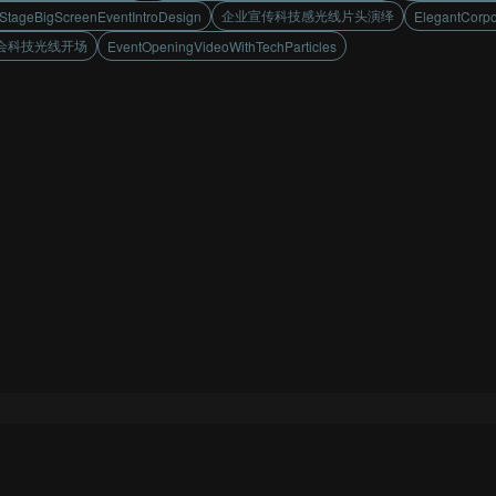
企业宣传科技感光线片头演绎
StageBigScreenEventIntroDesign
ElegantCorpo
会科技光线开场
EventOpeningVideoWithTechParticles