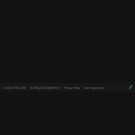
©
2026
VFX9.COM
京ICP备2025108292号-2
Privacy Policy
User Agreement