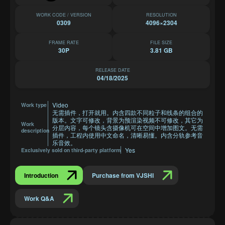
WORK CODE / VERSION
RESOLUTION
0309
4096×2304
FRAME RATE
FILE SIZE
30P
3.81 GB
RELEASE DATE
04/18/2025
Video
Work type
无需插件，打开就用。内含四款不同粒子和线条的组合的
版本。文字可修改，背景为预渲染视频不可修改，其它为
Work
分层内容，每个镜头含摄像机可在空间中增加图文。无需
description
插件，工程内使用中文命名，清晰易懂。内含分轨参考音
乐音效。
Yes
Exclusively sold on third-party platform
Introduction
Purchase from VJSHI
Work Q&A