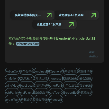
视频素材版本购买链接
蓝色宽屏AE版本购买链接
金色宽屏AE版本购买链接
本作品的粒子视频背景使用基于Blender的xParticle Suit制
作：
xParticles Suit
Ask
Author
震撼大气发布会年会开场片头
企业活动年会唯美大屏开场
发布会震撼开场视频片头
rrowMotionConferenceOpener
TechGlowRibbonLinesEventAnimation
BusinessSummitOpenerWithLinesAndDots
启动仪式光线粒子三维片头
粒子科技开场三维光效片头
活动科技感线条粒子片头
典礼节日盛会震撼开场视频
LaunchMotionGraphicsOpener
FuturisticTechShowcaseEventAnimation
抽象科技无限穿梭视频背景
大屏幕led年会启动仪式片头
科技唯美粒子抽象穿梭动画
eOpeningVideoWithLEDStage
ParticleSwirlAbstractInfiniteTunnel
ImmersiveLightOpenerForSummitsAndEvents
未来感线条光影动态片头
企业宣传科技感光线片头演绎
ctTechParticleLightEffects
AwardCeremonyFuturisticParticleIntro
NewYearAwardTechOpenerVideo
LEDStageBigScreenEventIntroDesign
点线箭头科技会议开场视频
峰会跨年晚会科技光线开场
CorporateTechParticleIntro
EventOpeningVideoWithTechParticles