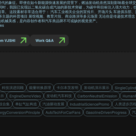
时代的象征。即便在如今新能源快速发展的背景下，燃油发动机依然深刻影响着全球交
此同时，我国已实现以二氧化碳合成汽油的新技术突破，为碳中和目标注入强大动力，
章。 这段素材非常适合用于： 汽车工业相关企业的宣传片、开场片头 车迷俱乐部、
等主题的科普项目 展馆视频、教育片段、商业路演等多元场景 无论你是传递技术理
的机械美感，是内容创作者和汽车类品牌不可或缺的视觉资产。
es
om VJSHI
Work Q&A
科技演进回顾
能量转换原理
卡尔本茨发明
发动机演示展示
SingleCylin
展示
发动机汽车科技
EngineDemoVideo
CarbonNeutralEmission
HumanP
技合集
单缸气缸构造
汽油驱动发展
人类进步历
IndustrialSciencePromo
汽
rgyConversionPrinciple
AutoTechForCarFans
GasolineDrivenProgress