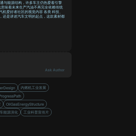
通与能源结构，许多车主仍热爱着引擎
也意味着未来生产汽油不再完全依赖传统
汽机爱好者社区的视觉内容 各类 科技、
念，还是讲述汽车文明的起点，这款素材都
Ask Author
内燃机工业发展
derDesign
rogressPath
程
OilGasEnergyStructure
车能源演化
工业科普宣传片