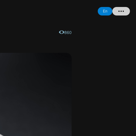
En
860
Home
+ Question
Login
Register
Forgot
Password