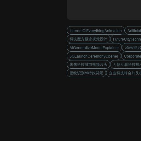
InternetOfEverythingAnimation
Artifici
科技魔方概念视觉设计
FutureCityTechn
5G智能
AIGenerativeModelExplainer
5GLaunchCeremonyOpener
Corporat
未来科技城市视频片头
万物互联科技展
指纹识别AI特效背景
企业科技峰会片头