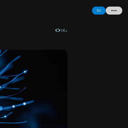
En
1K+
Home
+ Question
Login
Register
Forgot
Password