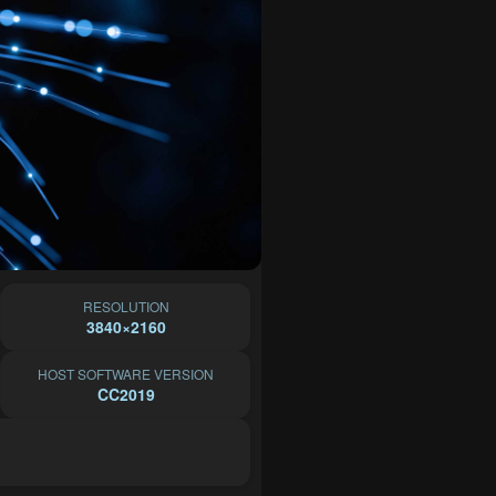
RESOLUTION
3840×2160
HOST SOFTWARE VERSION
CC2019