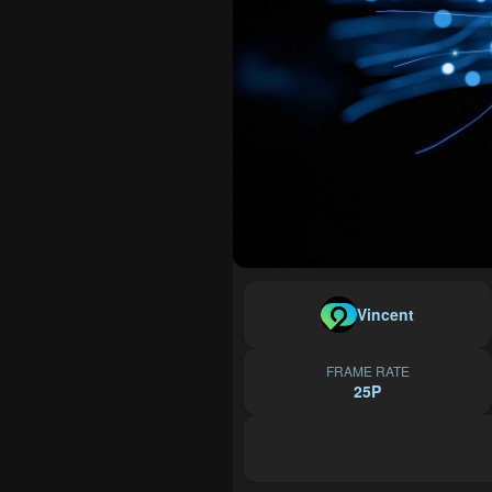
Vincent
FRAME RATE
25P