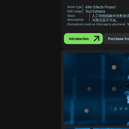
After Effects Project
Work type
Text Editable
Edit range
人工智能抽象科技数据
Work
description
为预渲染不可改。
Y
Exclusively sold on third-party platform
Introduction
Purchase fr