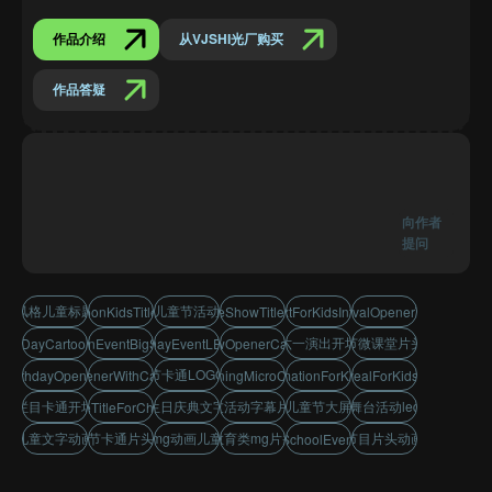
作品介绍
从VJSHI光厂购买
作品答疑
向作者
提问
卡通风格儿童标题设计
六一儿童节活动字幕
mgCartoonKidsTitleOpener
kidsDanceShowTitleAnimation
lorfulTextForKidsIntroVideo
kidsFestivalOpenerTemplate
小学六一演出开场动画
儿童节微课堂片头包装
rensDayCartoonIntroAE
kindergartenEventBigScreenPack
hildrensDayEventLEDDesign
juniorShowOpenerCartoonStyle
六一节卡通LOGO展示
nsBirthdayOpenerTemplate
funKidsOpenerWithCartoonIcons
kidsLearningMicroClassPack
TextAnimationForKidsShow
LogoRevealForKidsChannel
儿童栏目卡通开场动画
儿童生日庆典文字片头
小朋友活动字幕片头AE
幼儿园儿童节大屏幕片头
儿童舞台活动led字幕
nStyleTitleForChildren
可爱儿童文字动画展示
儿童节卡通片头模板
卡通mg动画儿童片头
儿童教育类mg片头设计
少儿节目片头动画模板
primarySchoolEventIntroAE