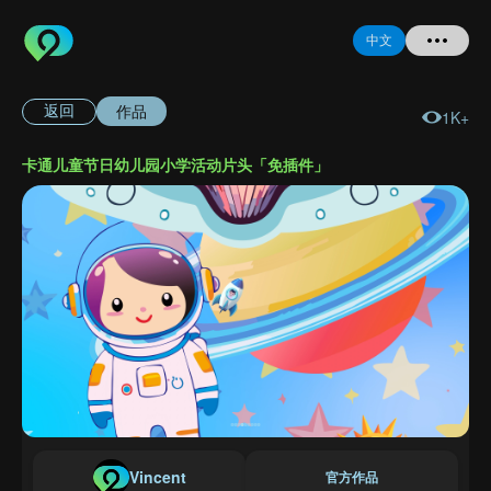
中文
作品
返回
1K+
首页
卡通儿童节日幼儿园小学活动片头「免插件」
提问
登录
注册
忘记密码
Vincent
官方作品