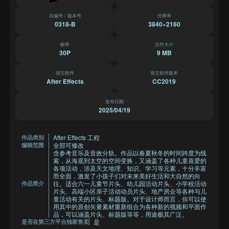
自编号 / 版本号
分辨率
0318-B
3840×2160
帧率
文件大小
30P
9 MB
宿主软件
宿主软件版本
After Effects
CC2019
发布日期
2025/04/19
After Effects 工程
作品类别
全部可修改
编辑范围
含参考音乐及音效分轨。作品以春夏秋冬的时间跨度为线
索，从海底到太空的空间变换，又涵盖了各种儿童喜爱的
各项活动，涉及天文地理、知识、学习等元素，十分丰富
而全面，激发了小孩子们对未来美好生活和大自然的向
往。适合六一儿童节片头、幼儿园活动片头、小学校活动
作品简介
片头、高端小区亲子活动动员片头、地产房企等各种与儿
童活动有关的片头、标题版。对于设计师而言，你可以使
用其中的原创矢量素材重新组合为各种新的视频和平面作
品，可以涵盖片头、标题版等等，用途极其广泛。
是
是否在第三方平台独家售卖