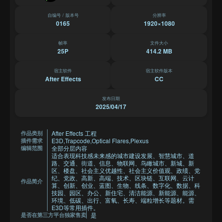
自编号 / 版本号
分辨率
0165
1920×1080
帧率
文件大小
25P
414.2 MB
宿主软件
宿主软件版本
After Effects
CC
发布日期
2025/04/17
After Effects 工程
作品类别
E3D,Trapcode,Optical Flares,Plexus
插件需求
全部分层内容
编辑范围
适合表现科技感未来感的城市建设发展、智慧城市、道
路、交通、街道、信息、物联网、鸟瞰城市、新城、新
区、楼盘、社会主义优越性、社会主义价值观、政绩、党
纪、党政、高新、高端、技术、区块链、互联网、云计
作品简介
算、创新、创业、蓝图、生物、线条、数字化、数据、科
技园、园区、办公、新住宅、清洁能源、新能源、能源、
环境、低碳、出行、富氧、长寿、端粒增长等题材。需
E3D等常用插件。
是
是否在第三方平台独家售卖