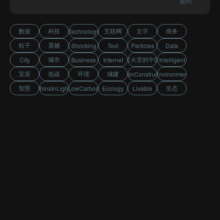
提问
数据
科技
互联网
文字
商务
Technology
粒子
震撼
Shocking
Text
Particles
Data
城市
灯火里的中国
City
Business
Internet
Intelligent
宜居
低碳
环境
城建
UrbanConstruction
Environment
智慧
生态
ChinaInLights
LowCarbon
Ecology
Livable