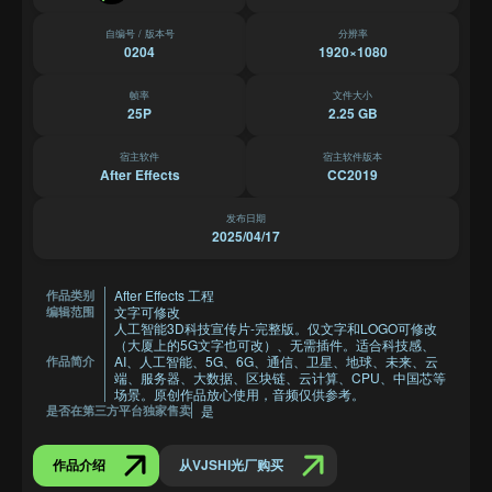
自编号 / 版本号
分辨率
0204
1920×1080
帧率
文件大小
25P
2.25 GB
宿主软件
宿主软件版本
After Effects
CC2019
发布日期
2025/04/17
After Effects 工程
作品类别
文字可修改
编辑范围
人工智能3D科技宣传片-完整版。仅文字和LOGO可修改
（大厦上的5G文字也可改）、无需插件。适合科技感、
AI、人工智能、5G、6G、通信、卫星、地球、未来、云
作品简介
端、服务器、大数据、区块链、云计算、CPU、中国芯等
场景。原创作品放心使用，音频仅供参考。
是
是否在第三方平台独家售卖
作品介绍
从VJSHI光厂购买