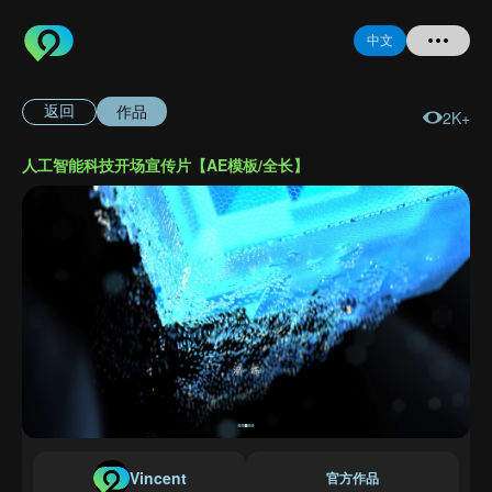
中文
作品
返回
2K+
首页
人工智能科技开场宣传片【AE模板/全长】
提问
登录
注册
忘记密码
Vincent
官方作品