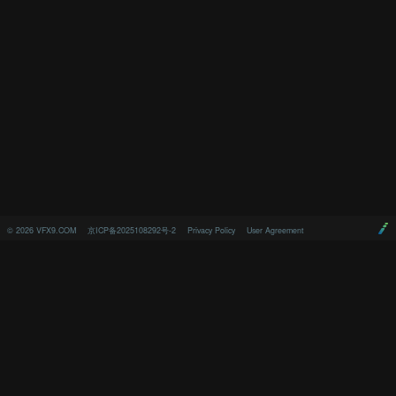
©
2026
VFX9.COM
京ICP备2025108292号-2
Privacy Policy
User Agreement