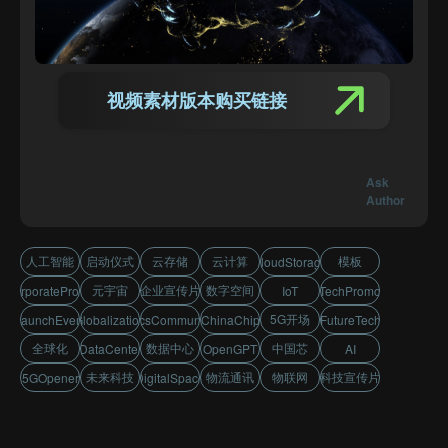
视频素材版本购买链接
Ask
Author
人工智能
启动仪式
云存储
云计算
模板
CloudStorage
元宇宙
企业宣传片
数字空间
CorporatePromo
IoT
TechPromo
5G开场
LaunchEvent
Globalization
LogisticsCommunication
ChinaChip
FutureTech
全球化
数据中心
中国芯
DataCenter
OpenGPT
AI
未来科技
物流通讯
物联网
科技宣传片
5GOpener
DigitalSpace