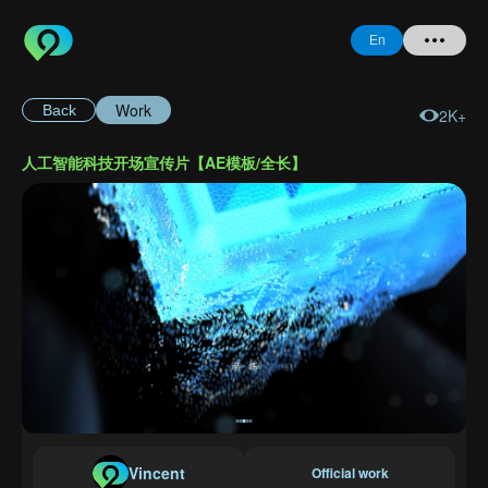
En
Work
Back
2K+
Home
人工智能科技开场宣传片【AE模板/全长】
+ Question
Login
Register
Forgot
Password
Vincent
Official work