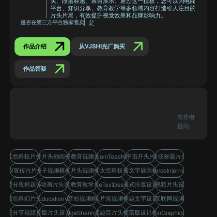
头、段落标题、条目展示。通过这一模板，您可以为电商
平台、知识分享、教育教学等多领域内容打造引人注目的
片头片尾，有效提升视觉效果和品牌影响力。
是
是否在第三方平台独家售卖
作品介绍
从VJSHI光厂购买
作品答疑
向作者
提问
蓝色科技片头
抖音片头动画模板
读书教育视频开头
元宇宙开头片头
科技标题片头
ClassroomTeachingIntro
KV宣传片片头
版子视频模板
动画片头视频模板
空间太空科技视频
段落文字展示模板
EcommerceInternetPromo
篇章分段标题设计
MG动画片头设计
课堂教育教学片头
版式排版设计
短视频片头设计
TitleTextDesign
紫色科幻片头
抖音短视频标题
片头片尾视频模板
标题文字设计
电商互联网视频宣传
ReadingEducationVideoIntro
知识分享视频片头
定版片头设计
视频题目片头模板
视频落版设计模板
KnowledgeSharingOpener
MGMotionGraphicsOpener