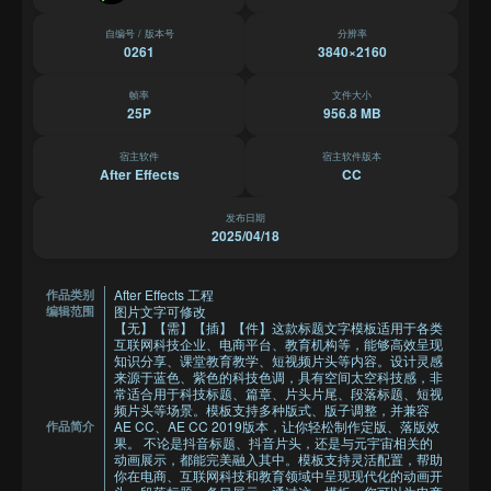
自编号 / 版本号
分辨率
0261
3840×2160
帧率
文件大小
25P
956.8 MB
宿主软件
宿主软件版本
After Effects
CC
发布日期
2025/04/18
After Effects 工程
作品类别
图片文字可修改
编辑范围
【无】【需】【插】【件】这款标题文字模板适用于各类
互联网科技企业、电商平台、教育机构等，能够高效呈现
知识分享、课堂教育教学、短视频片头等内容。设计灵感
来源于蓝色、紫色的科技色调，具有空间太空科技感，非
常适合用于科技标题、篇章、片头片尾、段落标题、短视
频片头等场景。模板支持多种版式、版子调整，并兼容
AE CC、AE CC 2019版本，让你轻松制作定版、落版效
作品简介
果。 不论是抖音标题、抖音片头，还是与元宇宙相关的
动画展示，都能完美融入其中。模板支持灵活配置，帮助
你在电商、互联网科技和教育领域中呈现现代化的动画开