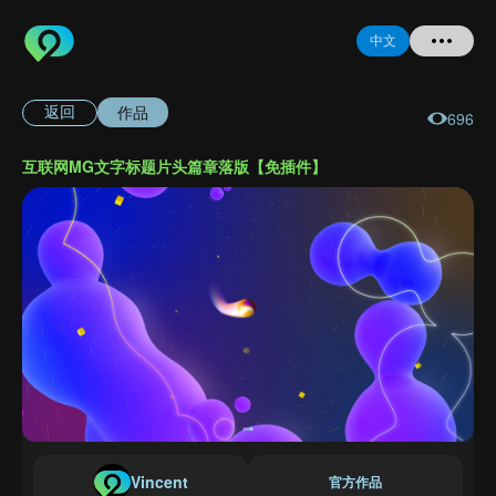
中文
作品
返回
696
首页
互联网MG文字标题片头篇章落版【免插件】
提问
登录
注册
忘记密码
Vincent
官方作品