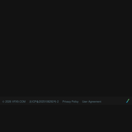
©
2026
VFX9.COM
京ICP备2025108292号-2
Privacy Policy
User Agreement