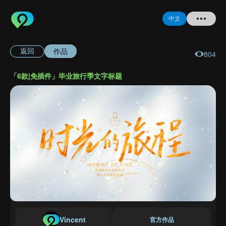
中文
作品
返回
804
首页
「6款|免插件」毕业旅行季文字标题
提问
登录
注册
忘记密码
Vincent
官方作品