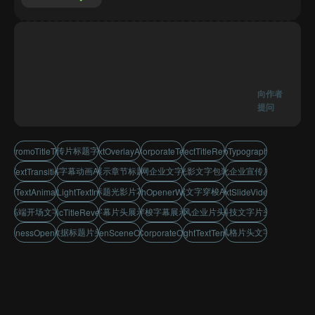
向作者
提问
企业宣传片标题字幕模板
atePromoTitleTemplate
gDataTextOverlayAnimation
minimalCorporateTextReveal
lightEffectTitleRevealAe
digitalInfoTypographyOpener
科技感字幕动画AE模板
数据展示章节标题动画
互联网企业文字片头
企业光影文字包装模板
信息化企业宣传片开场
echTextTransitionOpener
章节标题光影片花模板
大数据文字穿梭AE模板
logyTextAnimationIntro
dynamicLightTextIntroVideo
leanTechOpenerWithTitles
hapterTextSlideVideoOpener
企业高端开场文字展示
章节字幕片头展示模板
光影穿梭字幕展示片头
简洁风企业片头动画
高端科技文字片头设计
nfographicTitleRevealMotion
科技数据标题片头模板
简约风格片头文字动画
BusinessOpenerTemplate
dataDrivenSceneOpenerAe
modernCorporateOpenerAe
sinessLightTextTemplateAe