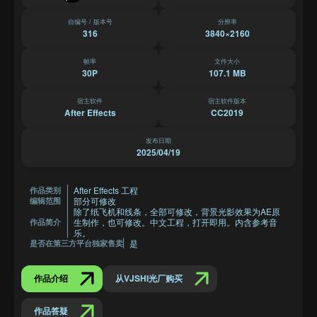
自编号 / 版本号
分辨率
316
3840×2160
帧率
文件大小
30P
107.1 MB
宿主软件
宿主软件版本
After Effects
CC2019
发布日期
2025/04/19
After Effects 工程
作品类别
部分可修改
编辑范围
除了纸飞机和线条，全部可修改，背景光影效果为AE原
生制作，也可修改。中文工程，打开即用。内含参考音
作品简介
乐。
是
是否在第三方平台独家售卖
作品介绍
从VJSHI光厂购买
作品答疑