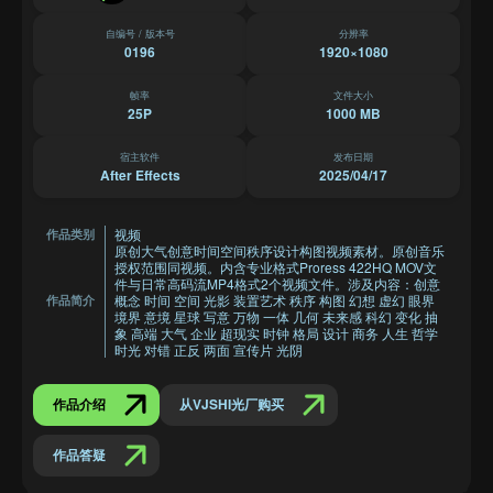
自编号 / 版本号
分辨率
0196
1920×1080
帧率
文件大小
25P
1000 MB
宿主软件
发布日期
After Effects
2025/04/17
视频
作品类别
原创大气创意时间空间秩序设计构图视频素材。原创音乐
授权范围同视频。内含专业格式Proress 422HQ MOV文
件与日常高码流MP4格式2个视频文件。涉及内容：创意
概念 时间 空间 光影 装置艺术 秩序 构图 幻想 虚幻 眼界
作品简介
境界 意境 星球 写意 万物 一体 几何 未来感 科幻 变化 抽
象 高端 大气 企业 超现实 时钟 格局 设计 商务 人生 哲学
时光 对错 正反 两面 宣传片 光阴
作品介绍
从VJSHI光厂购买
作品答疑