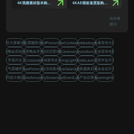
4K视频素材版本购买链接
4KAE模板速度版购买链接
向作者
提问
公司大屏幕光影
光影震撼宣传片
会展宣传大屏
KickoffPromoVideo
RealEstateConferenceExpo
ExpoMeetingIntro
简约晚会启动仪式
创意晚会开场
启动仪式宣传片
企业宣传光影
AwardCeremonyShow
EventPromotionOpening
开场片头
活动发布企业
创意年会片头
MinimalCorporateDesign
StunningLightShow
CorporateLaunchIntro
大气震撼开场
年会活动发布会
颁奖盛典启动
展会会议片头
BusinessPromoVisuals
CreativeGalaOpening
简约设计感企业
地产会议展会
CreativeAnnualStart
CompanyScreenLighting
AnnualEventLaunch
OpeningIntro