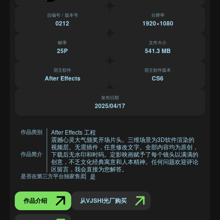
自编号 / 版本号
分辨率
0212
1920×1080
帧率
文件大小
25P
541.3 MB
宿主软件
宿主软件版本
After Effects
CS6
发布日期
2025/04/17
After Effects 工程
作品类别
震撼心灵大气颁奖开场片头。三维场景为3D软件渲染的
视频层。无需插件，任意修改文字。全部内容均为原创，
下载后无水印和时码。定影映画赋予了每个镜头以满满的
作品简介
创意，不乏文化经典寓意和人本精神。任何问题欢迎评论
区留言，我会直接为您解答。
是
是否在第三方平台独家售卖
作品介绍
从VJSHI光厂购买