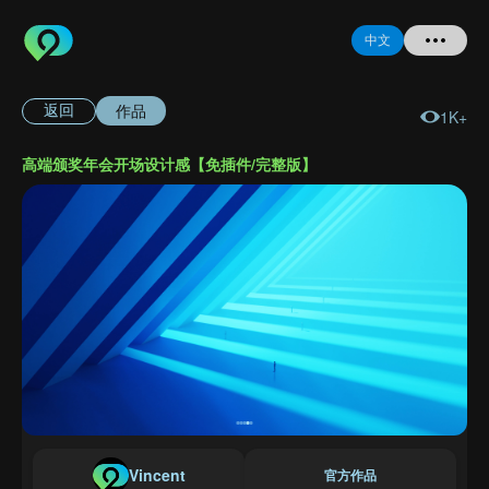
中文
作品
返回
1K+
首页
高端颁奖年会开场设计感【免插件/完整版】
提问
登录
注册
忘记密码
Vincent
官方作品