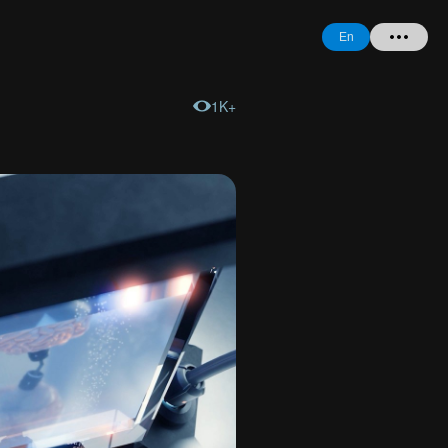
En
1K+
Home
+ Question
Login
Register
Forgot
Password