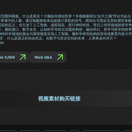
权范围同模板。什么是真实？大脑如何感知世界？本视频素材以“缸中之脑”悖论为起
于培养液中的人脑，通过电极接收来自超级计算机的信号，模拟出与现实无异的感官体
现实的定义，也引发了人工智能、虚拟现实、医疗神经科技、意识上传等领域的哲学争
来、脑机接口、数字永生、认知科学等前沿话题的构想，融合科幻、哲学与医学的跨界
神经科学领域的展会与展馆视觉呈现人工智能、脑科学研究机构的宣传或教育内容大学
我”，什么是真正的自由意志。在数字与意识交织的未来，人类将走向何方？
es
om VJSHI
Work Q&A
视频素材购买链接