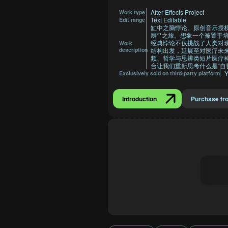
After Effects Project
Work type
Text Editable
Edit range
缸中之脑悖论。原创音乐授
辨**之旅。想象一个被置
经典悖论不仅挑战了人类对
Work
description
结构出发，延展至对医疗未
频、哲学与思辨类短片医疗
台让我们重新思考什么是“自
Y
Exclusively sold on third-party platform
Introduction
Purchase fr