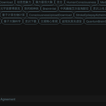
创意想象力
脑力最强大脑
意念
Download
HumanConsciousness
Medi
元宇宙赛博朋克
医药精神病
中风癫痫艾尔兹海默症
意识上传
BrainInVat
量子计算生物计算
ConsciousnessUploadDownload
StrokeEpilepsyAlzheim
量子大脑科学
意识下载
主观唯心客观
超现实真实虚妄
QuantumBrain
 Agreement