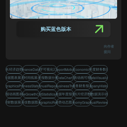
购买蓝色版本
向作者
提问
绩增长经济趋势动画片
经济数字可视化汇报模板
企业年度财务数据回顾
minimalFinanceDataExplainer
financialReportMotionTemplate
dataDrivenEconomicPresentation
企业数据图表展示片头
公司历程时间线展示AE模板
财务年报数据分析动画
经济图表动画可视化演示
wthRateDataChartTemplate
porateDataVisualizationAE
简约商务财务报表展示
InfographicsPresentation
nnualBusinessStatsVisualizer
financialAnnualReportAnimation
ChartBusinessTrendsAE
melineCompanyHistoryTemplate
度汇报动画图表可视化
金融数据年度报告片头
企业宣传片经济数据动画
柱状图数据演示动画模板
performanceGrowthChartOpener
nvestmentStatisticsAnimation
投资理财数据展示片头
数字科技数据图表模板
增长趋势动态图表包装
sinessInfographicReportVideo
digitalEconomyGraphMotionAE
mpanyAnnualReviewAnimation