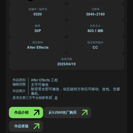
自编号 / 版本号
分辨率
0320
3840×2160
帧率
文件大小
30P
803.1 MB
宿主软件
宿主软件版本
After Effects
CC
发布日期
2025/04/19
After Effects 工程
作品类别
文字可修改
编辑范围
除背景全部可修改，动态旋转方块仅可移动、改色。含摄
作品简介
像机。
是
是否在第三方平台独家售卖
作品介绍
从VJSHI光厂购买
作品答疑