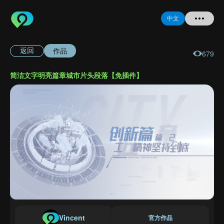
中文
作品
返回
679
首页
简洁文字明亮篇章城市片头段落【免插件】
提问
登录
注册
忘记密码
Vincent
官方作品