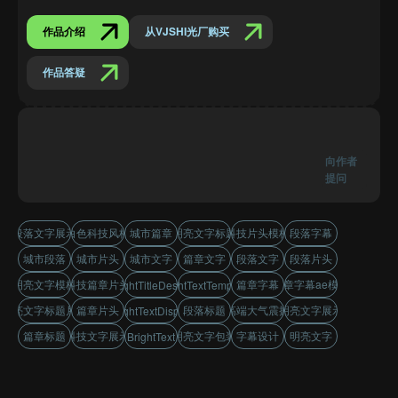
作品介绍
从VJSHI光厂购买
作品答疑
向作者
提问
段落文字展示
白色科技风格
城市篇章
明亮文字标题
科技片头模板
段落字幕
城市段落
城市片头
城市文字
篇章文字
段落文字
段落片头
明亮文字模板
科技篇章片头
篇章字幕
篇章字幕ae模板
BrightTitleDesign
BrightTextTemplate
明亮文字标题片花
篇章片头
段落标题
高端大气震撼
明亮文字展示
BrightTextDisplay
篇章标题
科技文字展示
明亮文字包装
字幕设计
明亮文字
BrightText