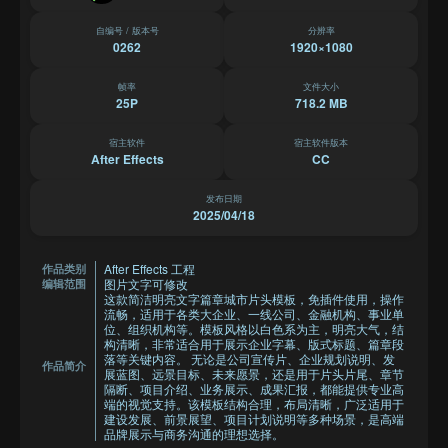
自编号 / 版本号
分辨率
0262
1920×1080
帧率
文件大小
25P
718.2 MB
宿主软件
宿主软件版本
After Effects
CC
发布日期
2025/04/18
After Effects 工程
作品类别
图片文字可修改
编辑范围
这款简洁明亮文字篇章城市片头模板，免插件使用，操作
流畅，适用于各类大企业、一线公司、金融机构、事业单
位、组织机构等。模板风格以白色系为主，明亮大气，结
构清晰，非常适合用于展示企业字幕、版式标题、篇章段
落等关键内容。 无论是公司宣传片、企业规划说明、发
作品简介
展蓝图、远景目标、未来愿景，还是用于片头片尾、章节
隔断、项目介绍、业务展示、成果汇报，都能提供专业高
端的视觉支持。该模板结构合理，布局清晰，广泛适用于
建设发展、前景展望、项目计划说明等多种场景，是高端
品牌展示与商务沟通的理想选择。