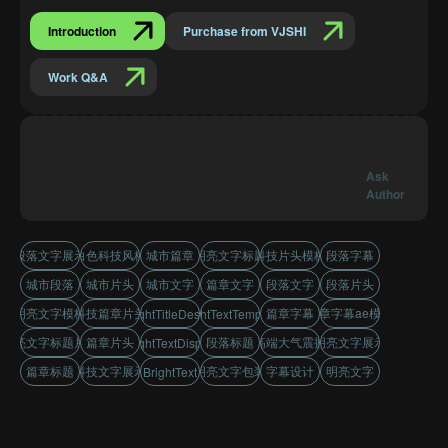
Introduction
Purchase from VJSHI
Work Q&A
Ask
Author
段落文字展示
白色科技风格
城市篇章
明亮文字标题
科技片头模板
段落字幕
城市段落
城市片头
城市文字
篇章文字
段落文字
段落片头
明亮文字模板
科技篇章片头
篇章字幕
篇章字幕ae模板
BrightTitleDesign
BrightTextTemplate
明亮文字标题片花
篇章片头
段落标题
高端大气震撼
明亮文字展示
BrightTextDisplay
篇章标题
科技文字展示
明亮文字包装
字幕设计
明亮文字
BrightText