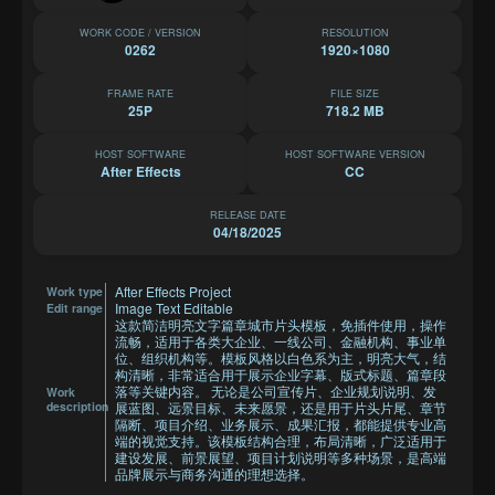
WORK CODE / VERSION
RESOLUTION
0262
1920×1080
FRAME RATE
FILE SIZE
25P
718.2 MB
HOST SOFTWARE
HOST SOFTWARE VERSION
After Effects
CC
RELEASE DATE
04/18/2025
After Effects Project
Work type
Image Text Editable
Edit range
这款简洁明亮文字篇章城市片头模板，免插件使用，操作
流畅，适用于各类大企业、一线公司、金融机构、事业单
位、组织机构等。模板风格以白色系为主，明亮大气，结
构清晰，非常适合用于展示企业字幕、版式标题、篇章段
落等关键内容。 无论是公司宣传片、企业规划说明、发
Work
description
展蓝图、远景目标、未来愿景，还是用于片头片尾、章节
隔断、项目介绍、业务展示、成果汇报，都能提供专业高
端的视觉支持。该模板结构合理，布局清晰，广泛适用于
建设发展、前景展望、项目计划说明等多种场景，是高端
品牌展示与商务沟通的理想选择。