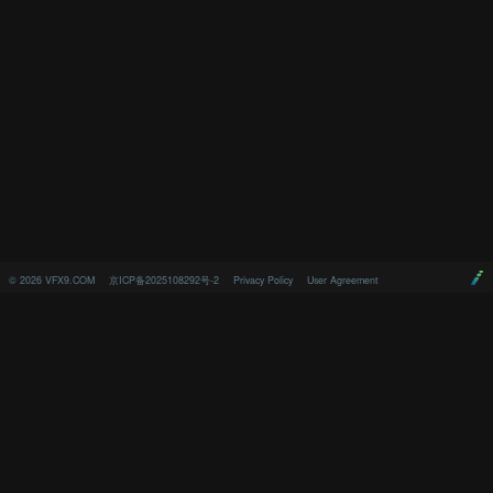
©
2026
VFX9.COM
京ICP备2025108292号-2
Privacy Policy
User Agreement