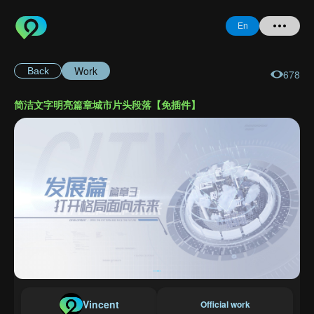
En
Work
Back
678
Home
简洁文字明亮篇章城市片头段落【免插件】
+ Question
Login
Register
Forgot
Password
Vincent
Official work