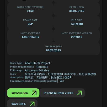
WORK CODE / VERSION
RESOLUTION
0150
3840×2160
FRAME RATE
FILE SIZE
25P
143.9 MB
HOST SOFTWARE
HOST SOFTWARE VERSION
After Effects
CC2015
RELEASE DATE
04/21/2025
After Effects Project
Work type
Trapcode
Plugin requirements
All Layers Editable
Edit range
全部为分层内容，可任意替换LOGO文字，也可以修改旗
Work
description
帜动态。无缝循环，包含4K及1080P
Yes
Exclusively sold on third-party platform
Introduction
Purchase from VJSHI
Work Q&A