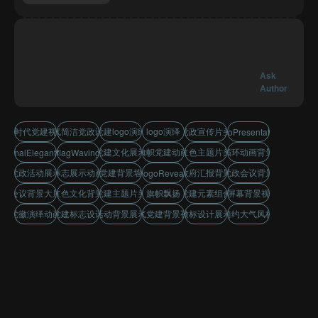
Ask
Author
新时代党建视觉
大气简洁党政设计
党建logo演绎
logo演绎
党政宣传片头
logoPresentation
党建文化展示
旗帜党建动画
红色主题片头
循环动画背景
inimalElegantStyle
flagWaving
党政活动展示
标志展示动画
党建背景墙
政府汇报背景
党政会议背景
logoReveal
会议背景大屏
红色文化背景
党建主题片头
旗帜飘扬
党建元素组合
大屏幕背景视觉
党徽演绎动画
党建标志设计
活动背景展示
大气党建背景视频
徽标设计展示
简约大气风格