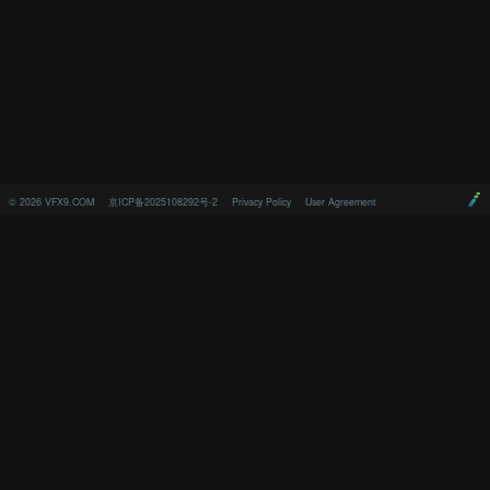
©
2026
VFX9.COM
京ICP备2025108292号-2
Privacy Policy
User Agreement