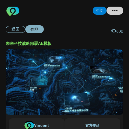
中文
作品
返回
832
首页
未来科技战略部署AE模板
提问
登录
注册
忘记密码
Vincent
官方作品