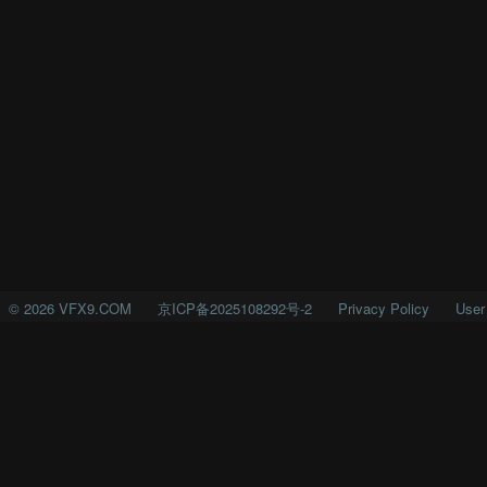
©
2026
VFX9.COM
京ICP备2025108292号-2
Privacy Policy
User