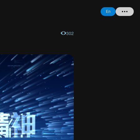
En
302
Home
+ Question
Login
Register
Forgot
Password