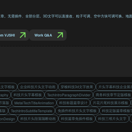
篇章。无需插件、全部分层。3D文字可以直接改、粒子可调、空中方块可调可换。地
om VJSHI
Work Q&A
头文字模板
企业科技片头文字动画
穿梭科技3d文字效果
片头字幕科技企业展
科技片头字幕模板
商务科技章节定版模板
raphy
TechIntroParagraphDivider
节落版
科技标题篇章设计
片花片尾科技展示模板
MetalTechTitleAnimation
落版
免插件科技片头文字模板
科技定版篇章模板
TechIntroSubtitleTemplate
科技片头段落隔断动画
科技篇章免插件模板
科技三维片头文字
ionDesign