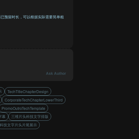
面已预留时长，可以根据实际需要简单粗
Ask Author
示
TechTitleChapterDesign
CorporateTechChapterLowerThird
PromoOutroTechTemplate
字幕
三维片头科技文字排版
科技文字片头片尾展示