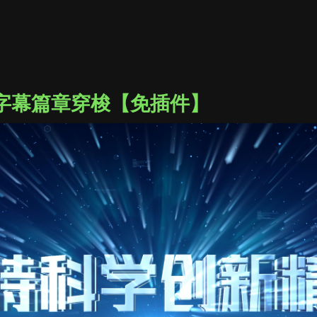
字幕篇章穿梭【免插件】