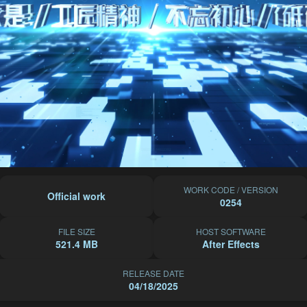
WORK CODE / VERSION
Official work
0254
FILE SIZE
HOST SOFTWARE
521.4 MB
After Effects
RELEASE DATE
04/18/2025